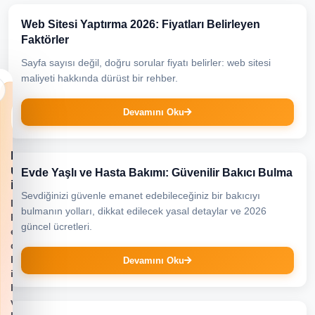
Web Sitesi Yaptırma 2026: Fiyatları Belirleyen
Faktörler
Sayfa sayısı değil, doğru sorular fiyatı belirler: web sitesi
maliyeti hakkında dürüst bir rehber.
Her
Devamını Oku
İş
Cepte
Mobil
uygulamayı
Evde Yaşlı ve Hasta Bakımı: Güvenilir Bakıcı Bulma
indir
Sevdiğinizi güvenle emanet edebileceğiniz bir bakıcıyı
Daha
bulmanın yolları, dikkat edilecek yasal detaylar ve 2026
hızlı
güncel ücretleri.
erişim,
daha
kolay
Devamını Oku
iş
bulma
ve