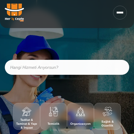
Tadilat &
Sağlık &
Tamirat & Yapı
Temizlik
Organizasyon
Güzellik
& İnşaat