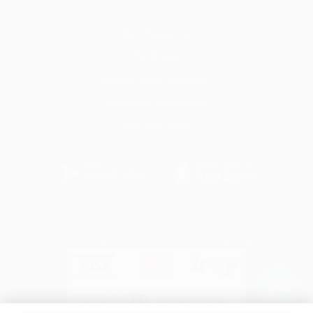
Üyelik Sözleşmesi
KVKK Metni
Mesafeli Satış Sözleşmesi
Teslimat ve İade Koşulları
Açık Rıza Metni
Her İş Cepte Teknoloji A.Ş. © 2024 Tüm Hakları Saklıdır.