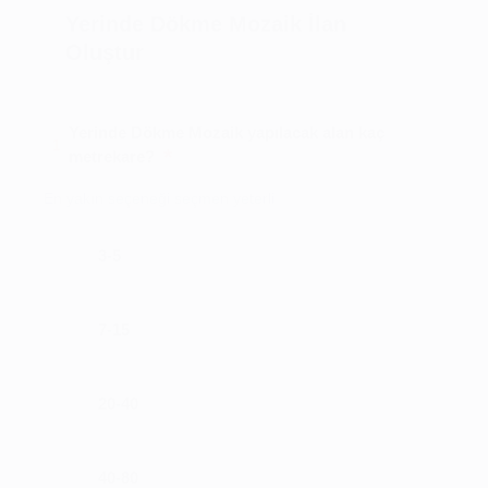
Yerinde Dökme Mozaik İlan
Oluştur
Yerinde Dökme Mozaik yapılacak alan kaç
1
*
metrekare?
En yakın seçeneği seçmen yeterli
3-5
7-15
20-40
40-80