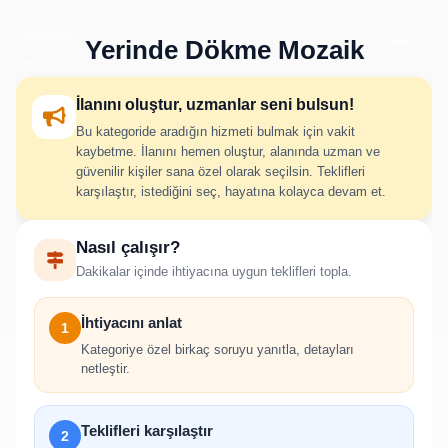
Yerinde Dökme Mozaik
İlanını oluştur, uzmanlar seni bulsun!
Bu kategoride aradığın hizmeti bulmak için vakit
Yerinde Dökme Mozaik İlan
kaybetme. İlanını hemen oluştur, alanında uzman ve
güvenilir kişiler sana özel olarak seçilsin. Teklifleri
Oluştur
karşılaştır, istediğini seç, hayatına kolayca devam et.
Nasıl çalışır?
İhtiyacını adım adım belirt; uygun hizmet verenlerden hızlıca
Dakikalar içinde ihtiyacına uygun teklifleri topla.
teklif al.
İhtiyacını anlat
1
Kategoriye özel birkaç soruyu yanıtla, detayları
netleştir.
!
Teklifleri karşılaştır
2