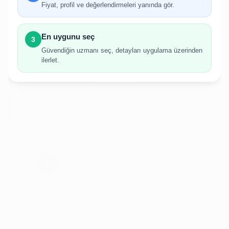
Fiyat, profil ve değerlendirmeleri yanında gör.
İlan oluşturabilmek için giriş yapmanız
gerekmektedir.
En uygunu seç
3
Hesabınız yoksa birkaç adımda kolayca kayıt
Güvendiğin uzmanı seç, detayları uygulama üzerinden
olabilirsiniz.
ilerlet.
Giriş Yap
Kayıt Ol