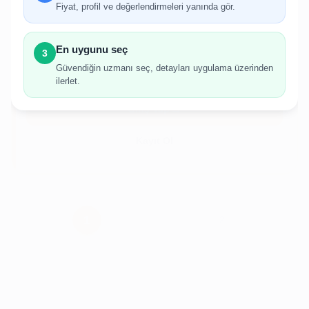
Fiyat, profil ve değerlendirmeleri yanında gör.
İlan oluşturabilmek için giriş yapmanız
gerekmektedir.
En uygunu seç
3
Hesabınız yoksa birkaç adımda kolayca kayıt
Güvendiğin uzmanı seç, detayları uygulama üzerinden
olabilirsiniz.
ilerlet.
Giriş Yap
Kayıt Ol