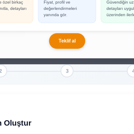
e özel birkaç
Fiyat, profil ve
Güvendiğin uz
n oluşturabilmek için giriş yapmanız gerekmekted
ıtla, detayları
değerlendirmeleri
detayları uyg
ınız yoksa birkaç adımda kolayca kayıt olabilirsiniz.
yanında gör.
üzerinden ilerl
riş Yap
Kayıt Ol
Teklif al
n Oluştur