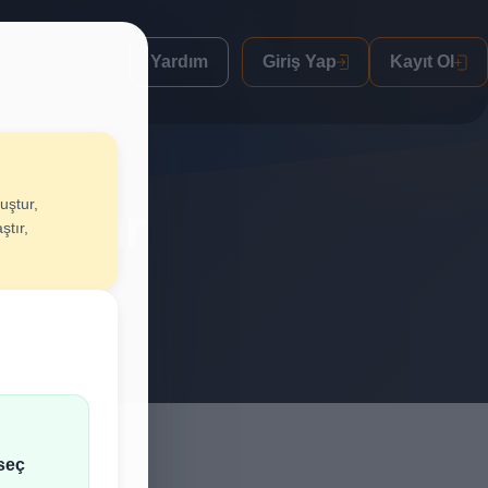
Yardım
Giriş Yap
Kayıt Ol
uştur,
Oluştur
ştır,
lif al.
seç