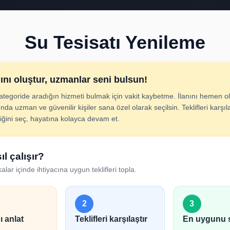
Su Tesisatı Yenileme
nını oluştur, uzmanlar seni bulsun!
ategoride aradığın hizmeti bulmak için vakit kaybetme. İlanını hemen ol
isatı Yenileme İlan 
nda uzman ve güvenilir kişiler sana özel olarak seçilsin. Teklifleri karşıla
diğini seç, hayatına kolayca devam et.
cını adım adım belirt; uygun hizmet verenlerden hızlıca tek
ıl çalışır?
alar içinde ihtiyacına uygun teklifleri topla.
2
3
ı anlat
Teklifleri karşılaştır
En uygunu 