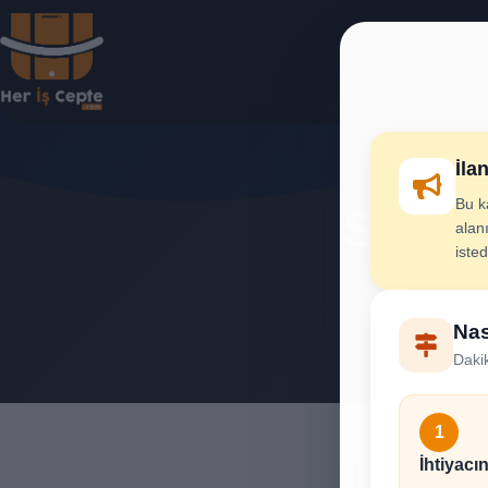
İla
Bu k
Su Tes
alanı
iste
İhtiya
Nas
Dakik
1
İhtiyacın