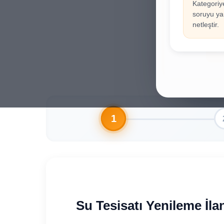
Kategoriy
İla
!
soruyu yan
Hesab
netleştir.
Gi
Su Tesisatı Yenileme İla