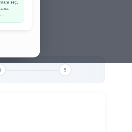
manı seç,
ir.
ulama
et.