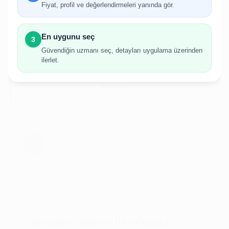
gerekmektedir.
Fiyat, profil ve değerlendirmeleri yanında gör.
Hesabınız yoksa birkaç adımda kolayca kayıt
olabilirsiniz.
En uygunu seç
3
Güvendiğin uzmanı seç, detayları uygulama üzerinden
ilerlet.
Giriş Yap
Kayıt Ol
Stropiyer Yapımı İlan Oluştur