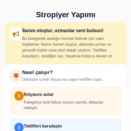
Stropiyer Yapımı
İlanını oluştur, uzmanlar seni bulsun!
Bu kategoride aradığın hizmeti bulmak için vakit
Stropiyer Yapımı İlan Oluştur
kaybetme. İlanını hemen oluştur, alanında uzman ve
güvenilir kişiler sana özel olarak seçilsin. Teklifleri
karşılaştır, istediğini seç, hayatına kolayca devam et.
İhtiyacını adım adım belirt; uygun hizmet verenlerden hızlıca
Nasıl çalışır?
teklif al.
Dakikalar içinde ihtiyacına uygun teklifleri topla.
İhtiyacını anlat
1
Kategoriye özel birkaç soruyu yanıtla, detayları
netleştir.
!
İlan oluşturabilmek için giriş yapmanız
Teklifleri karşılaştır
2