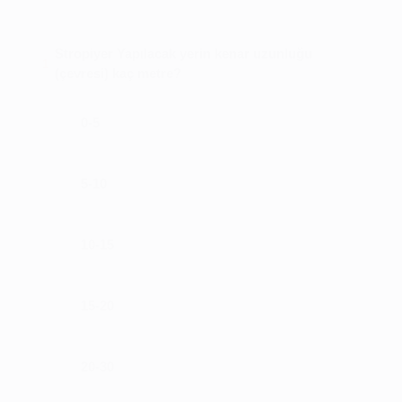
Stropiyer Yapılacak yerin kenar uzunluğu
1
(çevresi) kaç metre?
0-5
5-10
10-15
15-20
20-30