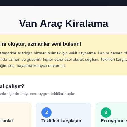
Van Araç Kiralama
nını oluştur, uzmanlar seni bulsun!
ategoride aradığın hizmeti bulmak için vakit kaybetme. İlanını hemen ol
Araç Kiralama İlan Ol
nda uzman ve güvenilir kişiler sana özel olarak seçilsin. Teklifleri karşıla
diğini seç, hayatına kolayca devam et.
cını adım adım belirt; uygun hizmet verenlerden hızlıca tek
ıl çalışır?
alar içinde ihtiyacına uygun teklifleri topla.
2
3
ı anlat
Teklifleri karşılaştır
En uygunu 