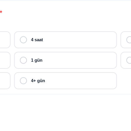
*
4 saat
1 gün
4+ gün