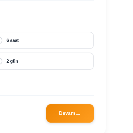
6 saat
2 gün
Devam