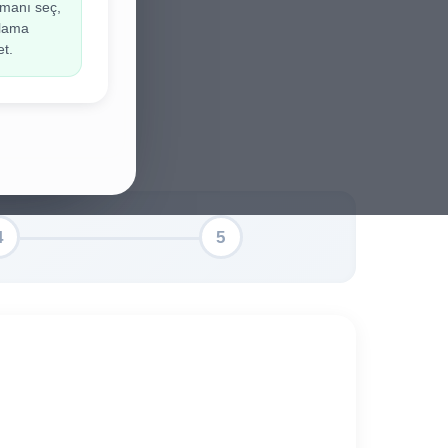
manı seç,
ir.
ulama
et.