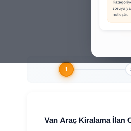
Kategoriy
İla
!
soruyu yan
Hesab
netleştir.
Gi
Van Araç Kiralama İlan 