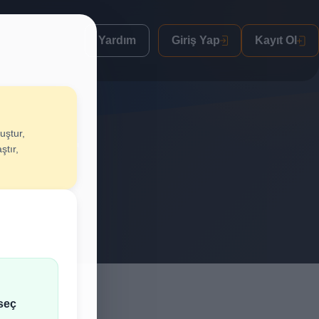
Yardım
Giriş Yap
Kayıt Ol
uştur,
uştur
ştır,
lif al.
seç