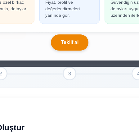
e özel birkaç
Fiyat, profil ve
Güvendiğin uz
n oluşturabilmek için giriş yapmanız gerekmekted
ıtla, detayları
değerlendirmeleri
detayları uyg
ınız yoksa birkaç adımda kolayca kayıt olabilirsiniz.
yanında gör.
üzerinden ilerl
riş Yap
Kayıt Ol
Teklif al
Oluştur