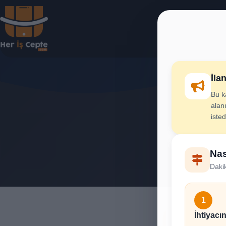
İla
Bu k
Van 
alanı
iste
İhtiya
Nas
Dakik
1
İhtiyacın