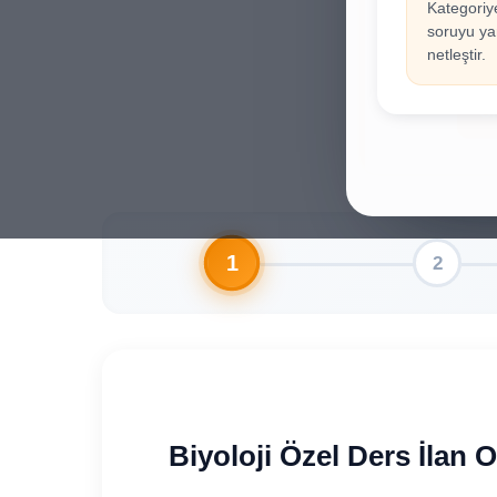
Kategoriy
İla
!
soruyu yan
Hesab
netleştir.
Gi
Biyoloji Özel Ders İlan 