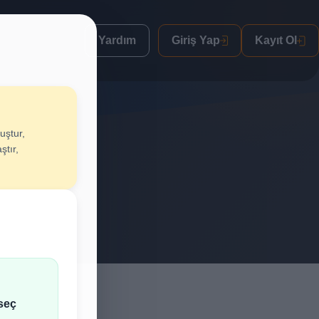
Yardım
Giriş Yap
Kayıt Ol
uştur,
uştur
ştır,
lif al.
seç