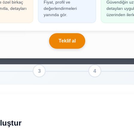
e özel birkaç
Fiyat, profil ve
Güvendiğin uz
n oluşturabilmek için giriş yapmanız gerekmekted
ıtla, detayları
değerlendirmeleri
detayları uyg
ınız yoksa birkaç adımda kolayca kayıt olabilirsiniz.
yanında gör.
üzerinden ilerl
riş Yap
Kayıt Ol
Teklif al
Oluştur