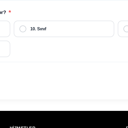
*
yor?
10. Sınıf