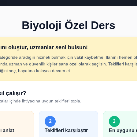
Biyoloji Özel Ders
nını oluştur, uzmanlar seni bulsun!
ategoride aradığın hizmeti bulmak için vakit kaybetme. İlanını hemen ol
loji Özel Ders İlan Ol
nda uzman ve güvenilir kişiler sana özel olarak seçilsin. Teklifleri karşıla
diğini seç, hayatına kolayca devam et.
cını adım adım belirt; uygun hizmet verenlerden hızlıca tek
ıl çalışır?
alar içinde ihtiyacına uygun teklifleri topla.
2
3
ı anlat
Teklifleri karşılaştır
En uygunu 