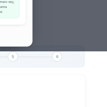
manı seç,
ir.
ulama
et.