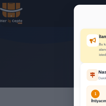
İla
Bu k
Biyo
alanı
iste
İhtiya
Nas
Dakik
1
İhtiyacın