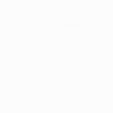
Merdiven Temizliği İlan Oluştur
*
Merdiven temizliği hangi sıklıkla yapılsın?
1
Haftada 2
Haftalık
2 Haftada 1
Ayda 1
Tek Sefer