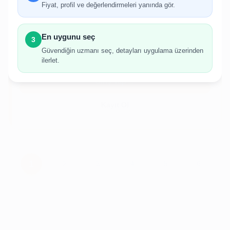
Fiyat, profil ve değerlendirmeleri yanında gör.
İlan oluşturabilmek için giriş yapmanız
gerekmektedir.
En uygunu seç
3
Hesabınız yoksa birkaç adımda kolayca kayıt
Güvendiğin uzmanı seç, detayları uygulama üzerinden
olabilirsiniz.
ilerlet.
Giriş Yap
Kayıt Ol