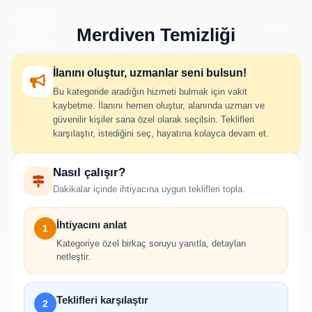
Merdiven Temizliği
İlanını oluştur, uzmanlar seni bulsun!
Bu kategoride aradığın hizmeti bulmak için vakit
Merdiven Temizliği İlan
kaybetme. İlanını hemen oluştur, alanında uzman ve
güvenilir kişiler sana özel olarak seçilsin. Teklifleri
Oluştur
karşılaştır, istediğini seç, hayatına kolayca devam et.
Nasıl çalışır?
İhtiyacını adım adım belirt; uygun hizmet verenlerden hızlıca
Dakikalar içinde ihtiyacına uygun teklifleri topla.
teklif al.
İhtiyacını anlat
1
Kategoriye özel birkaç soruyu yanıtla, detayları
netleştir.
!
Teklifleri karşılaştır
2