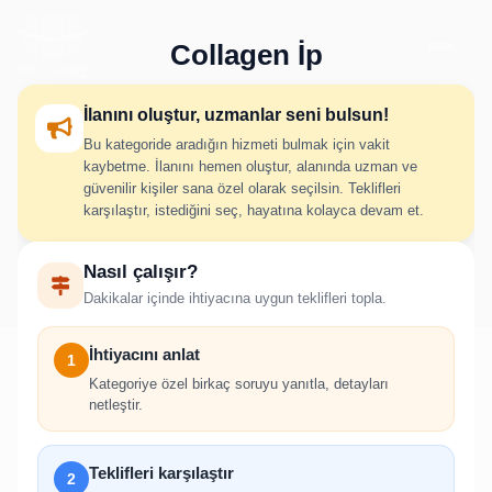
Collagen İp
İlanını oluştur, uzmanlar seni bulsun!
Bu kategoride aradığın hizmeti bulmak için vakit
Collagen İp İlan Oluştur
kaybetme. İlanını hemen oluştur, alanında uzman ve
güvenilir kişiler sana özel olarak seçilsin. Teklifleri
karşılaştır, istediğini seç, hayatına kolayca devam et.
İhtiyacını adım adım belirt; uygun hizmet verenlerden hızlıca
Nasıl çalışır?
teklif al.
Dakikalar içinde ihtiyacına uygun teklifleri topla.
İhtiyacını anlat
1
Kategoriye özel birkaç soruyu yanıtla, detayları
netleştir.
!
İlan oluşturabilmek için giriş yapmanız
Teklifleri karşılaştır
2