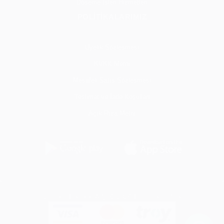
Döşeme İşleri Hizmetleri
POLİTİKALARIMIZ
Üyelik Sözleşmesi
KVKK Metni
Mesafeli Satış Sözleşmesi
Teslimat ve İade Koşulları
Açık Rıza Metni
Her İş Cepte Teknoloji A.Ş. © 2024 Tüm Hakları Saklıdır.