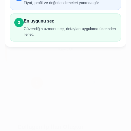
gerekmektedir.
Fiyat, profil ve değerlendirmeleri yanında gör.
Hesabınız yoksa birkaç adımda kolayca kayıt
olabilirsiniz.
En uygunu seç
3
Güvendiğin uzmanı seç, detayları uygulama üzerinden
ilerlet.
Giriş Yap
Kayıt Ol
Collagen İp İlan Oluştur