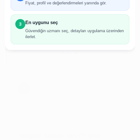
gerekmektedir.
Fiyat, profil ve değerlendirmeleri yanında gör.
Hesabınız yoksa birkaç adımda kolayca kayıt
olabilirsiniz.
En uygunu seç
3
Güvendiğin uzmanı seç, detayları uygulama üzerinden
ilerlet.
Giriş Yap
Kayıt Ol
Pergole Yapımı İlan Oluştur