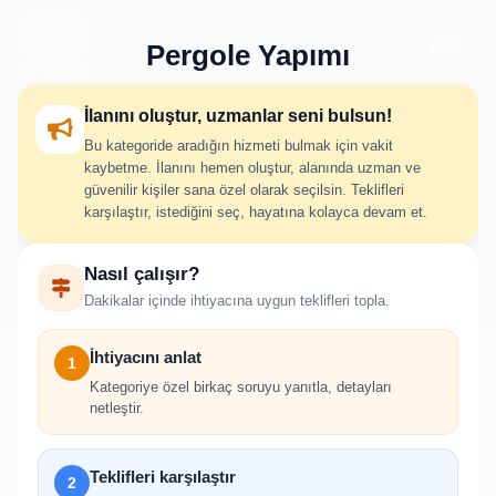
Pergole Yapımı
İlanını oluştur, uzmanlar seni bulsun!
Bu kategoride aradığın hizmeti bulmak için vakit
Pergole Yapımı İlan Oluştur
kaybetme. İlanını hemen oluştur, alanında uzman ve
güvenilir kişiler sana özel olarak seçilsin. Teklifleri
karşılaştır, istediğini seç, hayatına kolayca devam et.
İhtiyacını adım adım belirt; uygun hizmet verenlerden hızlıca
Nasıl çalışır?
teklif al.
Dakikalar içinde ihtiyacına uygun teklifleri topla.
İhtiyacını anlat
1
Kategoriye özel birkaç soruyu yanıtla, detayları
netleştir.
!
İlan oluşturabilmek için giriş yapmanız
Teklifleri karşılaştır
2