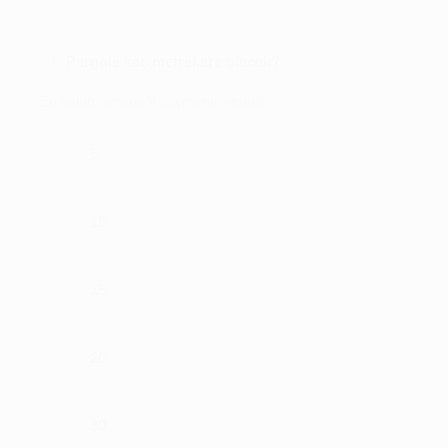
Pergole kaç metrekare olacak?
1
En yakın seçeneği seçmeniz yeterli
5
10
15
20
30