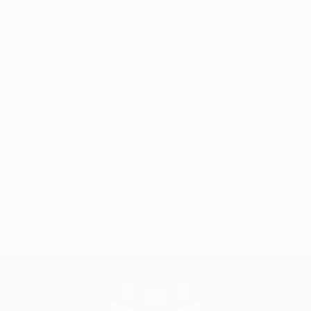
50
80
100+
Devam