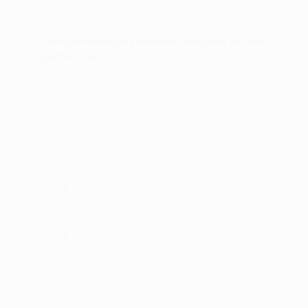
Elinizde montajını yaptırmak istedğiniz kaç adet
1
*
pencere var?
1
2
3
4
5