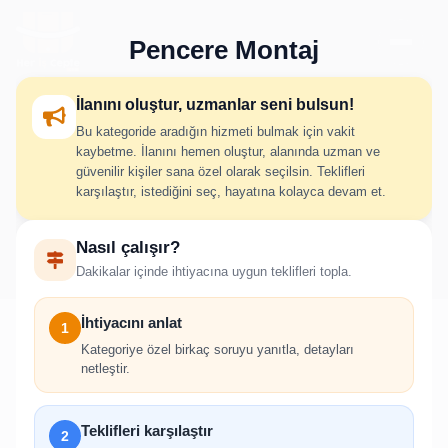
Pencere Montaj
İlanını oluştur, uzmanlar seni bulsun!
Bu kategoride aradığın hizmeti bulmak için vakit
Pencere Montaj İlan Oluştur
kaybetme. İlanını hemen oluştur, alanında uzman ve
güvenilir kişiler sana özel olarak seçilsin. Teklifleri
karşılaştır, istediğini seç, hayatına kolayca devam et.
İhtiyacını adım adım belirt; uygun hizmet verenlerden hızlıca
Nasıl çalışır?
teklif al.
Dakikalar içinde ihtiyacına uygun teklifleri topla.
İhtiyacını anlat
1
Kategoriye özel birkaç soruyu yanıtla, detayları
netleştir.
!
İlan oluşturabilmek için giriş yapmanız
Teklifleri karşılaştır
2