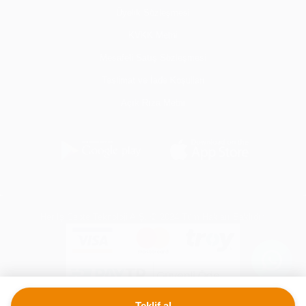
Üyelik Sözleşmesi
KVKK Metni
Mesafeli Satış Sözleşmesi
Teslimat ve İade Koşulları
Açık Rıza Metni
Her İş Cepte Teknoloji A.Ş. © 2024 Tüm Hakları Saklıdır.
Teklif al