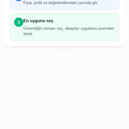
gerekmektedir.
Fiyat, profil ve değerlendirmeleri yanında gör.
Hesabınız yoksa birkaç adımda kolayca kayıt
olabilirsiniz.
En uygunu seç
3
Güvendiğin uzmanı seç, detayları uygulama üzerinden
ilerlet.
Giriş Yap
Kayıt Ol
Pencere Montaj İlan Oluştur