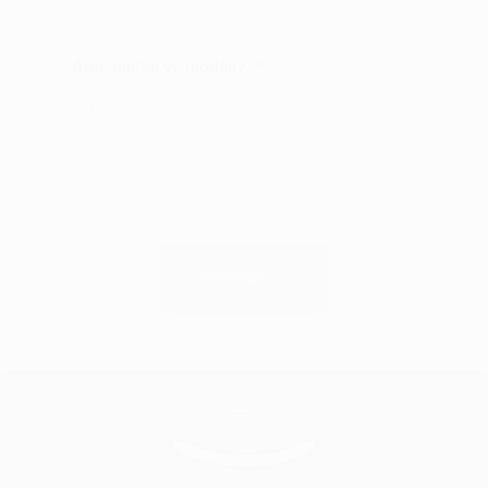
*
Araç marka ve modeli?
1
Model belirtiniz
Devam