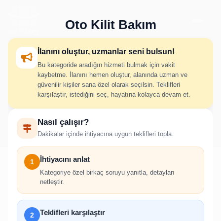
Oto Kilit Bakım
İlanını oluştur, uzmanlar seni bulsun!
Bu kategoride aradığın hizmeti bulmak için vakit
Oto Kilit Bakım İlan Oluştur
kaybetme. İlanını hemen oluştur, alanında uzman ve
güvenilir kişiler sana özel olarak seçilsin. Teklifleri
karşılaştır, istediğini seç, hayatına kolayca devam et.
İhtiyacını adım adım belirt; uygun hizmet verenlerden hızlıca
Nasıl çalışır?
teklif al.
Dakikalar içinde ihtiyacına uygun teklifleri topla.
İhtiyacını anlat
1
Kategoriye özel birkaç soruyu yanıtla, detayları
netleştir.
!
İlan oluşturabilmek için giriş yapmanız
Teklifleri karşılaştır
2