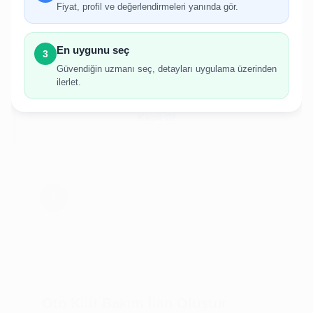
gerekmektedir.
Fiyat, profil ve değerlendirmeleri yanında gör.
Hesabınız yoksa birkaç adımda kolayca kayıt
olabilirsiniz.
En uygunu seç
3
Güvendiğin uzmanı seç, detayları uygulama üzerinden
ilerlet.
Giriş Yap
Kayıt Ol
Oto Kilit Bakım İlan Oluştur