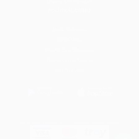
Döşeme İşleri Hizmetleri
POLİTİKALARIMIZ
Üyelik Sözleşmesi
KVKK Metni
Mesafeli Satış Sözleşmesi
Teslimat ve İade Koşulları
Açık Rıza Metni
Her İş Cepte Teknoloji A.Ş. © 2024 Tüm Hakları Saklıdır.