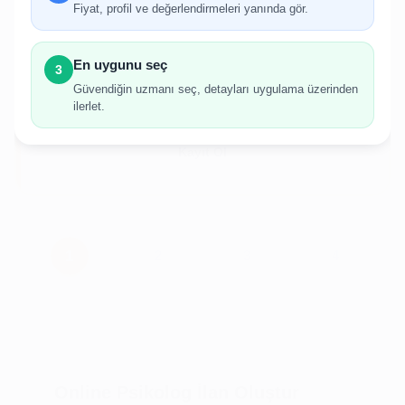
gerekmektedir.
Fiyat, profil ve değerlendirmeleri yanında gör.
Hesabınız yoksa birkaç adımda kolayca kayıt
olabilirsiniz.
En uygunu seç
3
Güvendiğin uzmanı seç, detayları uygulama üzerinden
ilerlet.
Giriş Yap
Kayıt Ol
Online Psikolog İlan Oluştur