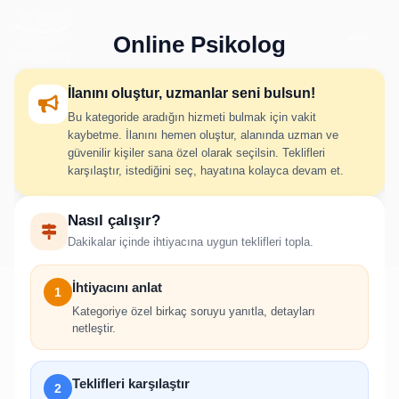
Online Psikolog
İlanını oluştur, uzmanlar seni bulsun!
Bu kategoride aradığın hizmeti bulmak için vakit
Online Psikolog İlan Oluştur
kaybetme. İlanını hemen oluştur, alanında uzman ve
güvenilir kişiler sana özel olarak seçilsin. Teklifleri
karşılaştır, istediğini seç, hayatına kolayca devam et.
İhtiyacını adım adım belirt; uygun hizmet verenlerden hızlıca
Nasıl çalışır?
teklif al.
Dakikalar içinde ihtiyacına uygun teklifleri topla.
İhtiyacını anlat
1
Kategoriye özel birkaç soruyu yanıtla, detayları
netleştir.
!
İlan oluşturabilmek için giriş yapmanız
Teklifleri karşılaştır
2