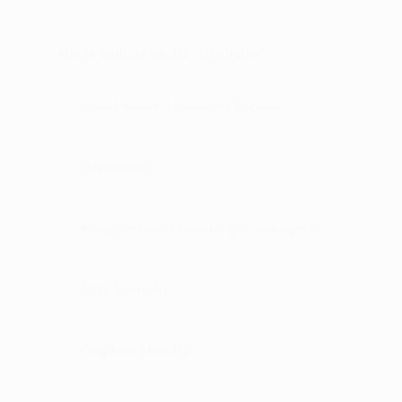
*
Hangi konuda destek istiyorsun?
1
Genel destek / konuşma ihtiyacı
Depresyon
Kaygı ve korku bozukluğu - anksiyete
Öfke kontrolü
Özgüven eksikliği