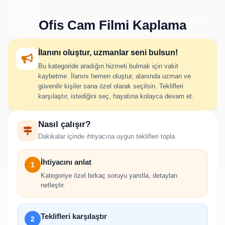
Ofis Cam Filmi Kaplama
İlanını oluştur, uzmanlar seni bulsun!
Bu kategoride aradığın hizmeti bulmak için vakit
Ofis Cam Filmi Kaplama İlan
kaybetme. İlanını hemen oluştur, alanında uzman ve
güvenilir kişiler sana özel olarak seçilsin. Teklifleri
Oluştur
karşılaştır, istediğini seç, hayatına kolayca devam et.
Nasıl çalışır?
İhtiyacını adım adım belirt; uygun hizmet verenlerden hızlıca
Dakikalar içinde ihtiyacına uygun teklifleri topla.
teklif al.
İhtiyacını anlat
1
Kategoriye özel birkaç soruyu yanıtla, detayları
netleştir.
!
Teklifleri karşılaştır
2