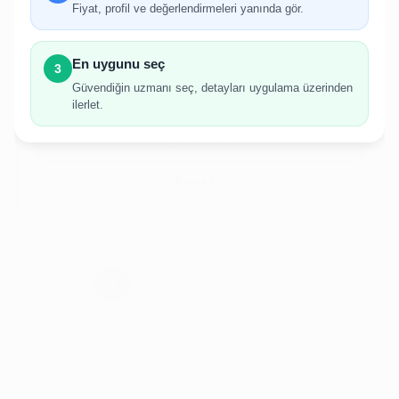
Fiyat, profil ve değerlendirmeleri yanında gör.
İlan oluşturabilmek için giriş yapmanız
gerekmektedir.
En uygunu seç
3
Hesabınız yoksa birkaç adımda kolayca kayıt
Güvendiğin uzmanı seç, detayları uygulama üzerinden
olabilirsiniz.
ilerlet.
Giriş Yap
Kayıt Ol