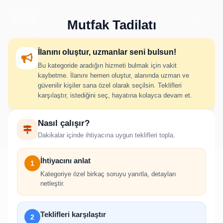
Mutfak Tadilatı
İlanını oluştur, uzmanlar seni bulsun!
Bu kategoride aradığın hizmeti bulmak için vakit
Mutfak Tadilatı İlan Oluştur
kaybetme. İlanını hemen oluştur, alanında uzman ve
güvenilir kişiler sana özel olarak seçilsin. Teklifleri
karşılaştır, istediğini seç, hayatına kolayca devam et.
İhtiyacını adım adım belirt; uygun hizmet verenlerden hızlıca
Nasıl çalışır?
teklif al.
Dakikalar içinde ihtiyacına uygun teklifleri topla.
İhtiyacını anlat
1
Kategoriye özel birkaç soruyu yanıtla, detayları
netleştir.
!
İlan oluşturabilmek için giriş yapmanız
Teklifleri karşılaştır
2