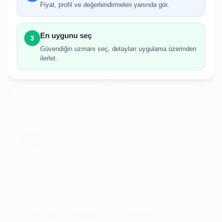
gerekmektedir.
Fiyat, profil ve değerlendirmeleri yanında gör.
Hesabınız yoksa birkaç adımda kolayca kayıt
olabilirsiniz.
En uygunu seç
3
Güvendiğin uzmanı seç, detayları uygulama üzerinden
ilerlet.
Giriş Yap
Kayıt Ol
Mutfak Tadilatı İlan Oluştur