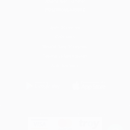
Döşeme İşleri Hizmetleri
POLİTİKALARIMIZ
Üyelik Sözleşmesi
KVKK Metni
Mesafeli Satış Sözleşmesi
Teslimat ve İade Koşulları
Açık Rıza Metni
Her İş Cepte Teknoloji A.Ş. © 2024 Tüm Hakları Saklıdır.