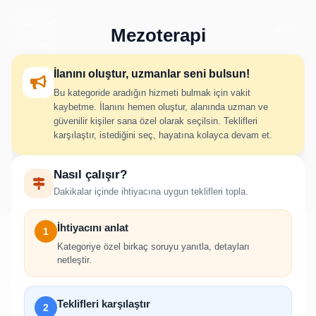
Mezoterapi
İlanını oluştur, uzmanlar seni bulsun!
Bu kategoride aradığın hizmeti bulmak için vakit
Mezoterapi İlan Oluştur
kaybetme. İlanını hemen oluştur, alanında uzman ve
güvenilir kişiler sana özel olarak seçilsin. Teklifleri
karşılaştır, istediğini seç, hayatına kolayca devam et.
İhtiyacını adım adım belirt; uygun hizmet verenlerden hızlıca
Nasıl çalışır?
teklif al.
Dakikalar içinde ihtiyacına uygun teklifleri topla.
İhtiyacını anlat
1
Kategoriye özel birkaç soruyu yanıtla, detayları
netleştir.
!
İlan oluşturabilmek için giriş yapmanız
Teklifleri karşılaştır
2