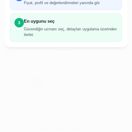
gerekmektedir.
Fiyat, profil ve değerlendirmeleri yanında gör.
Hesabınız yoksa birkaç adımda kolayca kayıt
olabilirsiniz.
En uygunu seç
3
Güvendiğin uzmanı seç, detayları uygulama üzerinden
ilerlet.
Giriş Yap
Kayıt Ol
Mezoterapi İlan Oluştur