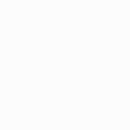
*
Granit döşenecek alan kaç metrekare?
1
En yakın seçeneği seçmen yeterli
1-5
5-10
10-15
15-20
20-30