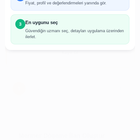
gerekmektedir.
Fiyat, profil ve değerlendirmeleri yanında gör.
Hesabınız yoksa birkaç adımda kolayca kayıt
olabilirsiniz.
En uygunu seç
3
Güvendiğin uzmanı seç, detayları uygulama üzerinden
ilerlet.
Giriş Yap
Kayıt Ol
Mermer Döşeme İlan Oluştur