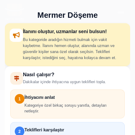
Mermer Döşeme
İlanını oluştur, uzmanlar seni bulsun!
Bu kategoride aradığın hizmeti bulmak için vakit
Mermer Döşeme İlan Oluştur
kaybetme. İlanını hemen oluştur, alanında uzman ve
güvenilir kişiler sana özel olarak seçilsin. Teklifleri
karşılaştır, istediğini seç, hayatına kolayca devam et.
İhtiyacını adım adım belirt; uygun hizmet verenlerden hızlıca
Nasıl çalışır?
teklif al.
Dakikalar içinde ihtiyacına uygun teklifleri topla.
İhtiyacını anlat
1
Kategoriye özel birkaç soruyu yanıtla, detayları
netleştir.
!
İlan oluşturabilmek için giriş yapmanız
Teklifleri karşılaştır
2