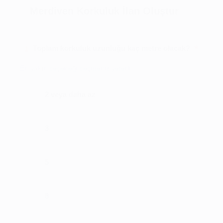
Merdiven Korkuluk İlan Oluştur
*
Toplam korkuluk uzunluğu kaç metre olacak?
1
En yakın seçeneği seçmeniz yeterli
2 veya daha az
3
5
8