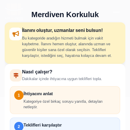
Merdiven Korkuluk
İlanını oluştur, uzmanlar seni bulsun!
Bu kategoride aradığın hizmeti bulmak için vakit
Merdiven Korkuluk İlan
kaybetme. İlanını hemen oluştur, alanında uzman ve
güvenilir kişiler sana özel olarak seçilsin. Teklifleri
Oluştur
karşılaştır, istediğini seç, hayatına kolayca devam et.
Nasıl çalışır?
İhtiyacını adım adım belirt; uygun hizmet verenlerden hızlıca
Dakikalar içinde ihtiyacına uygun teklifleri topla.
teklif al.
İhtiyacını anlat
1
Kategoriye özel birkaç soruyu yanıtla, detayları
netleştir.
!
Teklifleri karşılaştır
2