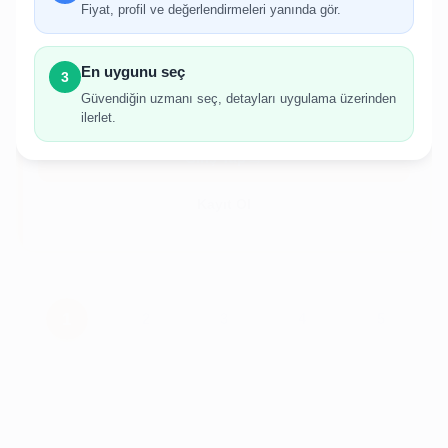
Fiyat, profil ve değerlendirmeleri yanında gör.
İlan oluşturabilmek için giriş yapmanız
gerekmektedir.
En uygunu seç
3
Hesabınız yoksa birkaç adımda kolayca kayıt
Güvendiğin uzmanı seç, detayları uygulama üzerinden
olabilirsiniz.
ilerlet.
Giriş Yap
Kayıt Ol