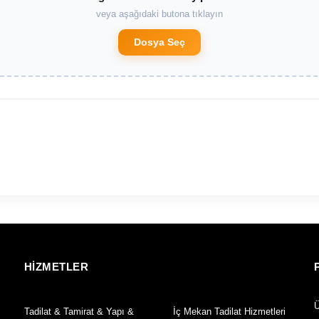
veya aşağıdaki butona tıklayın
Dosya Seç
HİZMETLER
Ü
Tadilat & Tamirat & Yapı &
İç Mekan Tadilat Hizmetleri