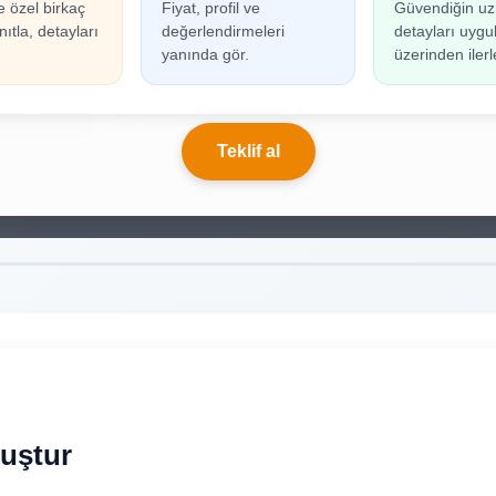
e özel birkaç
Fiyat, profil ve
Güvendiğin uz
n oluşturabilmek için giriş yapmanız gerekmekted
ıtla, detayları
değerlendirmeleri
detayları uyg
ınız yoksa birkaç adımda kolayca kayıt olabilirsiniz.
yanında gör.
üzerinden ilerl
riş Yap
Kayıt Ol
Teklif al
luştur