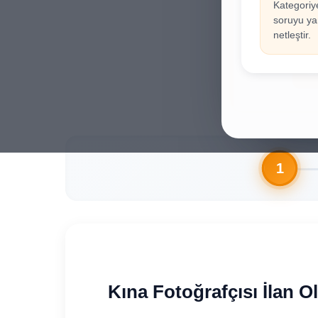
Kategoriy
İla
!
soruyu yan
Hesab
netleştir.
Gi
Kına Fotoğrafçısı İlan O