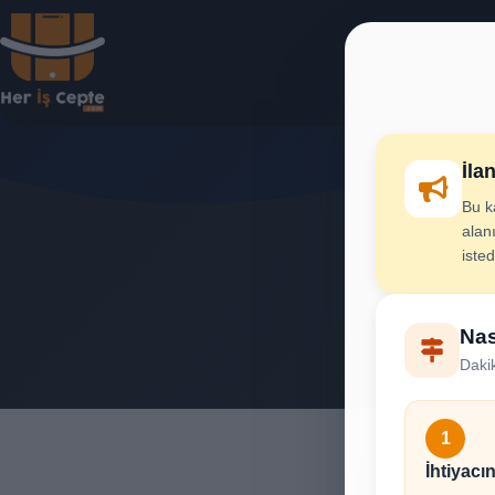
İla
Bu k
Kına
alanı
iste
İhtiya
Nas
Dakik
1
İhtiyacın