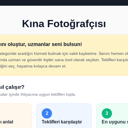
Kına Fotoğrafçısı
nını oluştur, uzmanlar seni bulsun!
ategoride aradığın hizmeti bulmak için vakit kaybetme. İlanını hemen ol
 Fotoğrafçısı İlan Ol
nda uzman ve güvenilir kişiler sana özel olarak seçilsin. Teklifleri karşıla
diğini seç, hayatına kolayca devam et.
cını adım adım belirt; uygun hizmet verenlerden hızlıca tek
ıl çalışır?
alar içinde ihtiyacına uygun teklifleri topla.
2
3
ı anlat
Teklifleri karşılaştır
En uygunu 