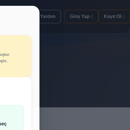
Yardım
Giriş Yap
Kayıt Ol
uştur,
uştur
ştır,
lif al.
seç