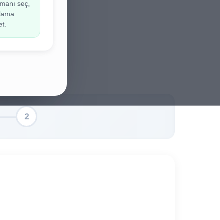
manı seç,
ir.
ulama
et.