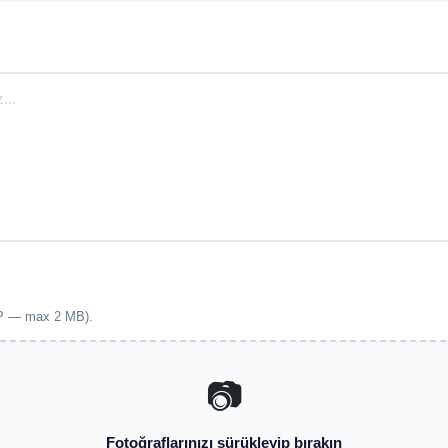
EBP — max 2 MB).
📷
Fotoğraflarınızı sürükleyip bırakın