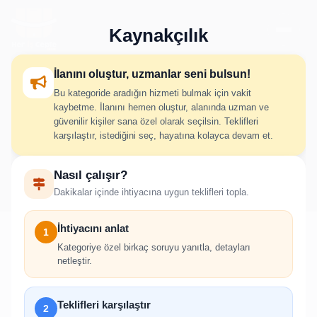
Kaynakçılık
İlanını oluştur, uzmanlar seni bulsun!
Bu kategoride aradığın hizmeti bulmak için vakit
Kaynakçılık İlan Oluştur
kaybetme. İlanını hemen oluştur, alanında uzman ve
güvenilir kişiler sana özel olarak seçilsin. Teklifleri
karşılaştır, istediğini seç, hayatına kolayca devam et.
İhtiyacını adım adım belirt; uygun hizmet verenlerden hızlıca
Nasıl çalışır?
teklif al.
Dakikalar içinde ihtiyacına uygun teklifleri topla.
İhtiyacını anlat
1
Kategoriye özel birkaç soruyu yanıtla, detayları
netleştir.
!
İlan oluşturabilmek için giriş yapmanız
Teklifleri karşılaştır
2