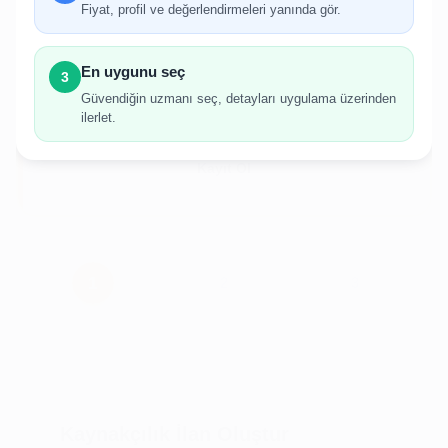
gerekmektedir.
Fiyat, profil ve değerlendirmeleri yanında gör.
Hesabınız yoksa birkaç adımda kolayca kayıt
olabilirsiniz.
En uygunu seç
3
Güvendiğin uzmanı seç, detayları uygulama üzerinden
ilerlet.
Giriş Yap
Kayıt Ol
Kaynakçılık İlan Oluştur