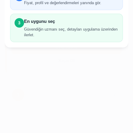
Fiyat, profil ve değerlendirmeleri yanında gör.
İlan oluşturabilmek için giriş yapmanız
gerekmektedir.
En uygunu seç
3
Hesabınız yoksa birkaç adımda kolayca kayıt
Güvendiğin uzmanı seç, detayları uygulama üzerinden
olabilirsiniz.
ilerlet.
Giriş Yap
Kayıt Ol