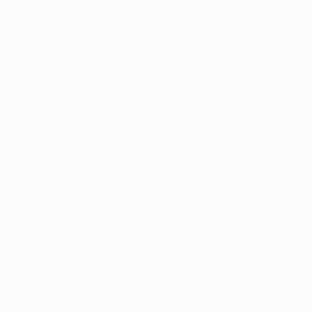
6
8
12
15
20
30
40 ve daha fazlası