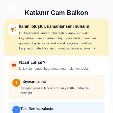
Katlanır Cam Balkon
İlanını oluştur, uzmanlar seni bulsun!
Bu kategoride aradığın hizmeti bulmak için vakit
Katlanır Cam Balkon İlan
kaybetme. İlanını hemen oluştur, alanında uzman ve
güvenilir kişiler sana özel olarak seçilsin. Teklifleri
Oluştur
karşılaştır, istediğini seç, hayatına kolayca devam et.
Nasıl çalışır?
İhtiyacını adım adım belirt; uygun hizmet verenlerden hızlıca
Dakikalar içinde ihtiyacına uygun teklifleri topla.
teklif al.
İhtiyacını anlat
1
Kategoriye özel birkaç soruyu yanıtla, detayları
netleştir.
!
Teklifleri karşılaştır
2