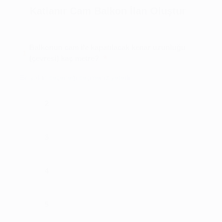
Katlanır Cam Balkon İlan Oluştur
Balkonun cam ile kapatılacak kenar uzunluğu
1
*
(çevresi) kaç metre?
En yakın seçeneği seçmeniz yeterli
2
3
4
5