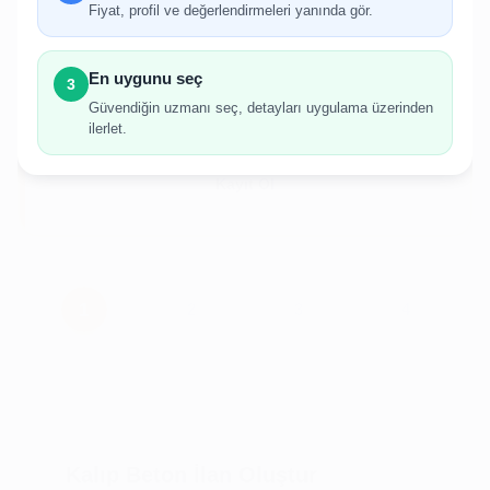
gerekmektedir.
Fiyat, profil ve değerlendirmeleri yanında gör.
Hesabınız yoksa birkaç adımda kolayca kayıt
olabilirsiniz.
En uygunu seç
3
Güvendiğin uzmanı seç, detayları uygulama üzerinden
ilerlet.
Giriş Yap
Kayıt Ol
Kalıp Beton İlan Oluştur