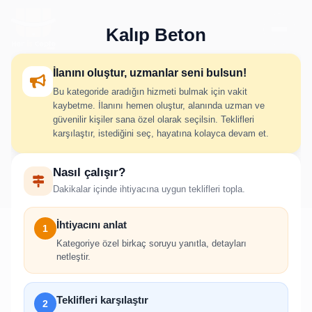
Kalıp Beton
İlanını oluştur, uzmanlar seni bulsun!
Bu kategoride aradığın hizmeti bulmak için vakit
Kalıp Beton İlan Oluştur
kaybetme. İlanını hemen oluştur, alanında uzman ve
güvenilir kişiler sana özel olarak seçilsin. Teklifleri
karşılaştır, istediğini seç, hayatına kolayca devam et.
İhtiyacını adım adım belirt; uygun hizmet verenlerden hızlıca
Nasıl çalışır?
teklif al.
Dakikalar içinde ihtiyacına uygun teklifleri topla.
İhtiyacını anlat
1
Kategoriye özel birkaç soruyu yanıtla, detayları
netleştir.
!
İlan oluşturabilmek için giriş yapmanız
Teklifleri karşılaştır
2