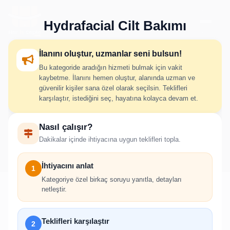
Hydrafacial Cilt Bakımı
İlanını oluştur, uzmanlar seni bulsun!
Bu kategoride aradığın hizmeti bulmak için vakit
Hydrafacial Cilt Bakımı İlan
kaybetme. İlanını hemen oluştur, alanında uzman ve
güvenilir kişiler sana özel olarak seçilsin. Teklifleri
Oluştur
karşılaştır, istediğini seç, hayatına kolayca devam et.
Nasıl çalışır?
İhtiyacını adım adım belirt; uygun hizmet verenlerden hızlıca
Dakikalar içinde ihtiyacına uygun teklifleri topla.
teklif al.
İhtiyacını anlat
1
Kategoriye özel birkaç soruyu yanıtla, detayları
netleştir.
!
Teklifleri karşılaştır
2