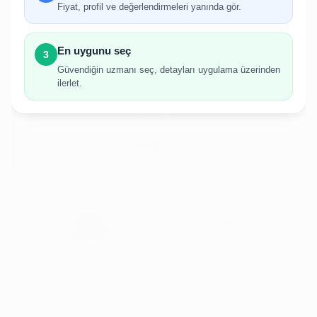
Fiyat, profil ve değerlendirmeleri yanında gör.
İlan oluşturabilmek için giriş yapmanız
gerekmektedir.
En uygunu seç
3
Hesabınız yoksa birkaç adımda kolayca kayıt
Güvendiğin uzmanı seç, detayları uygulama üzerinden
olabilirsiniz.
ilerlet.
Giriş Yap
Kayıt Ol