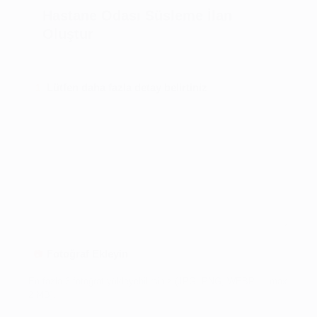
Hastane Odası Süsleme İlan
Oluştur
Lütfen daha fazla detay belirtiniz
1
Fotoğraf Ekleyin
📷
En fazla 3 fotoğraf yükleyebilirsiniz (JPG, PNG, WEBP — max
2 MB).