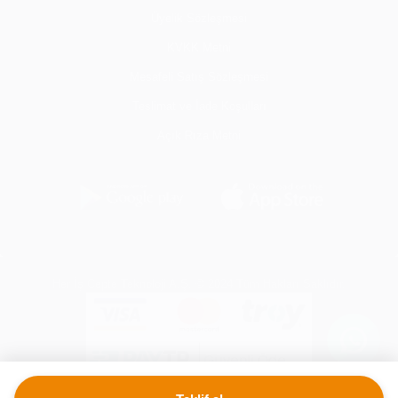
Üyelik Sözleşmesi
KVKK Metni
Mesafeli Satış Sözleşmesi
Teslimat ve İade Koşulları
Açık Rıza Metni
Her İş Cepte Teknoloji A.Ş. © 2024 Tüm Hakları Saklıdır.