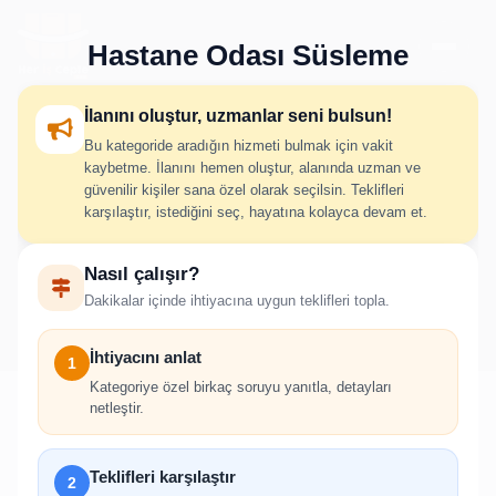
Hastane Odası Süsleme
İlanını oluştur, uzmanlar seni bulsun!
Bu kategoride aradığın hizmeti bulmak için vakit
Hastane Odası Süsleme İlan
kaybetme. İlanını hemen oluştur, alanında uzman ve
güvenilir kişiler sana özel olarak seçilsin. Teklifleri
Oluştur
karşılaştır, istediğini seç, hayatına kolayca devam et.
Nasıl çalışır?
İhtiyacını adım adım belirt; uygun hizmet verenlerden hızlıca
Dakikalar içinde ihtiyacına uygun teklifleri topla.
teklif al.
İhtiyacını anlat
1
Kategoriye özel birkaç soruyu yanıtla, detayları
netleştir.
!
Teklifleri karşılaştır
2