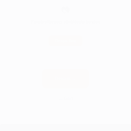
📷
Fotoğraflarınızı sürükleyip bırakın
veya aşağıdaki butona tıklayın
Dosya Seç
Devam
Geri