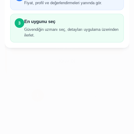
Fiyat, profil ve değerlendirmeleri yanında gör.
İlan oluşturabilmek için giriş yapmanız
gerekmektedir.
En uygunu seç
3
Hesabınız yoksa birkaç adımda kolayca kayıt
Güvendiğin uzmanı seç, detayları uygulama üzerinden
olabilirsiniz.
ilerlet.
Giriş Yap
Kayıt Ol