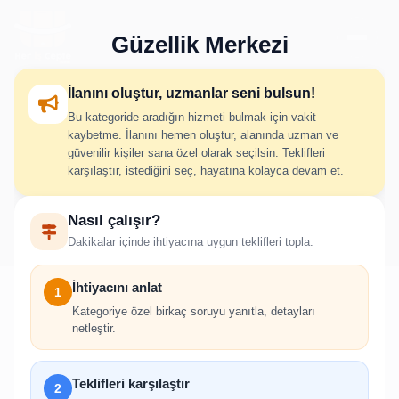
Güzellik Merkezi
İlanını oluştur, uzmanlar seni bulsun!
Bu kategoride aradığın hizmeti bulmak için vakit
Güzellik Merkezi İlan Oluştur
kaybetme. İlanını hemen oluştur, alanında uzman ve
güvenilir kişiler sana özel olarak seçilsin. Teklifleri
karşılaştır, istediğini seç, hayatına kolayca devam et.
İhtiyacını adım adım belirt; uygun hizmet verenlerden hızlıca
Nasıl çalışır?
teklif al.
Dakikalar içinde ihtiyacına uygun teklifleri topla.
İhtiyacını anlat
1
Kategoriye özel birkaç soruyu yanıtla, detayları
netleştir.
!
İlan oluşturabilmek için giriş yapmanız
Teklifleri karşılaştır
2