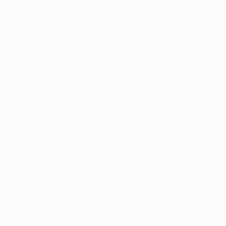
Keratin bakım
Manikür pedikür
Protez tırnak
Ağda yapımı
Perma
Makyaj