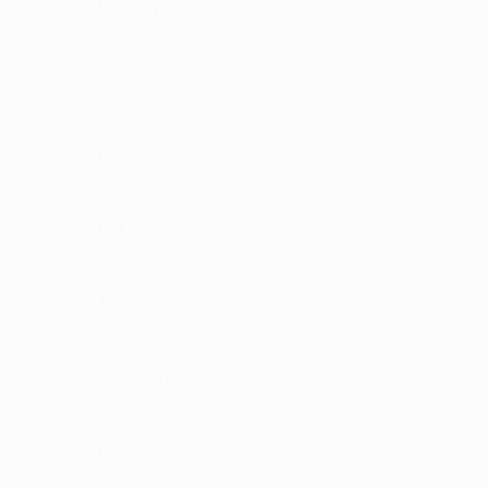
İpek kirpik
Kaş kontürü
Röfle
Cilt bakımı
Türban tasarım
Afrika örgüsü
Diğer