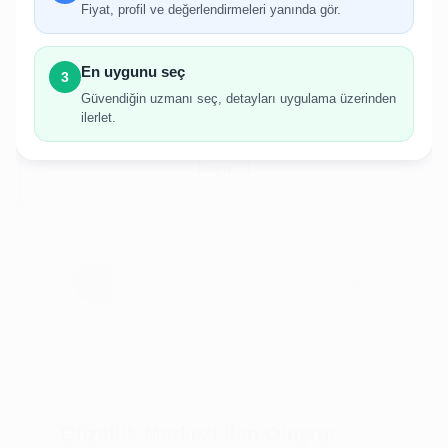
gerekmektedir.
Fiyat, profil ve değerlendirmeleri yanında gör.
Hesabınız yoksa birkaç adımda kolayca kayıt
olabilirsiniz.
En uygunu seç
3
Güvendiğin uzmanı seç, detayları uygulama üzerinden
ilerlet.
Giriş Yap
Kayıt Ol
Güzellik Merkezi İlan Oluştur