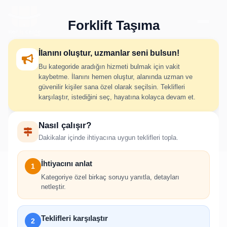
Forklift Taşıma
İlanını oluştur, uzmanlar seni bulsun!
Bu kategoride aradığın hizmeti bulmak için vakit
Forklift Taşıma İlan Oluştur
kaybetme. İlanını hemen oluştur, alanında uzman ve
güvenilir kişiler sana özel olarak seçilsin. Teklifleri
karşılaştır, istediğini seç, hayatına kolayca devam et.
İhtiyacını adım adım belirt; uygun hizmet verenlerden hızlıca
Nasıl çalışır?
teklif al.
Dakikalar içinde ihtiyacına uygun teklifleri topla.
İhtiyacını anlat
1
Kategoriye özel birkaç soruyu yanıtla, detayları
netleştir.
!
İlan oluşturabilmek için giriş yapmanız
Teklifleri karşılaştır
2