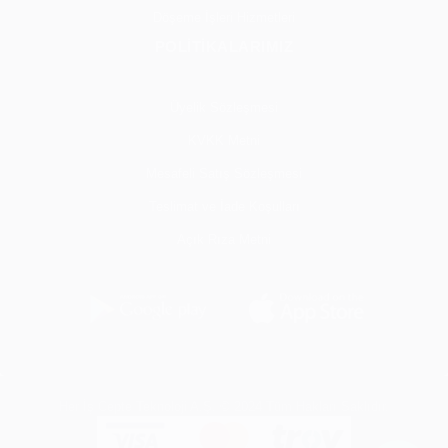
Döşeme İşleri Hizmetleri
POLİTİKALARIMIZ
Üyelik Sözleşmesi
KVKK Metni
Mesafeli Satış Sözleşmesi
Teslimat ve İade Koşulları
Açık Rıza Metni
Her İş Cepte Teknoloji A.Ş. © 2024 Tüm Hakları Saklıdır.