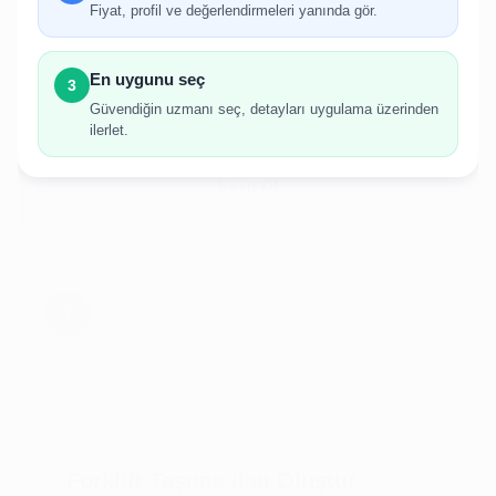
gerekmektedir.
Fiyat, profil ve değerlendirmeleri yanında gör.
Hesabınız yoksa birkaç adımda kolayca kayıt
olabilirsiniz.
En uygunu seç
3
Güvendiğin uzmanı seç, detayları uygulama üzerinden
ilerlet.
Giriş Yap
Kayıt Ol
Forklift Taşıma İlan Oluştur