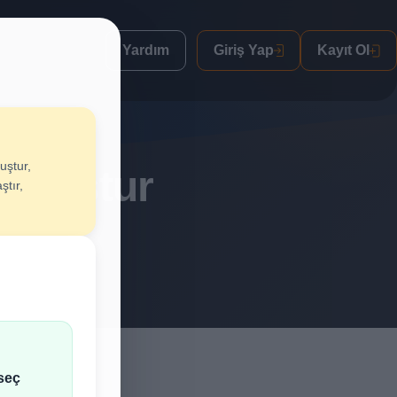
Yardım
Giriş Yap
Kayıt Ol
uştur,
n Oluştur
ştır,
lif al.
seç