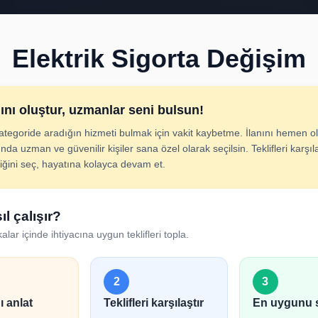
Elektrik Sigorta Değişim
nını oluştur, uzmanlar seni bulsun!
ategoride aradığın hizmeti bulmak için vakit kaybetme. İlanını hemen ol
 Sigorta Değişim İla
nda uzman ve güvenilir kişiler sana özel olarak seçilsin. Teklifleri karşıla
diğini seç, hayatına kolayca devam et.
cını adım adım belirt; uygun hizmet verenlerden hızlıca tek
ıl çalışır?
alar içinde ihtiyacına uygun teklifleri topla.
2
3
ı anlat
Teklifleri karşılaştır
En uygunu 