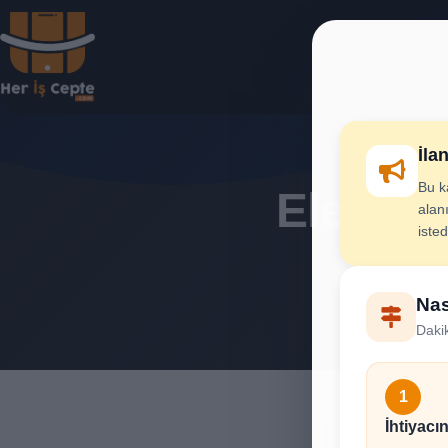
İla
Bu k
Elektrik
alanı
iste
İhtiya
Nas
Dakik
1
İhtiyacın