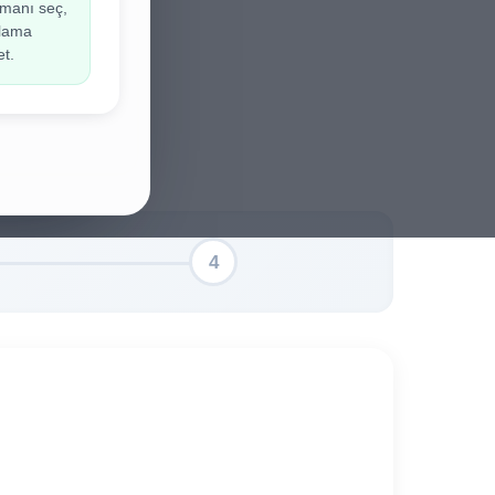
manı seç,
ir.
ulama
et.