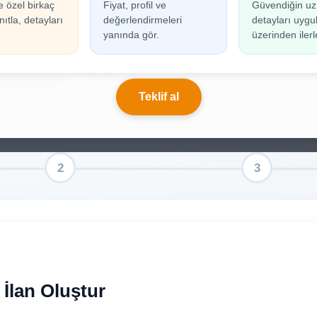
e özel birkaç
Fiyat, profil ve
Güvendiğin uz
n oluşturabilmek için giriş yapmanız gerekmekted
ıtla, detayları
değerlendirmeleri
detayları uyg
ınız yoksa birkaç adımda kolayca kayıt olabilirsiniz.
yanında gör.
üzerinden ilerl
riş Yap
Kayıt Ol
Teklif al
Elektrik Sigorta Değişim İlan Oluştur