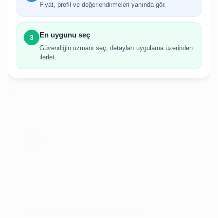
gerekmektedir.
Fiyat, profil ve değerlendirmeleri yanında gör.
Hesabınız yoksa birkaç adımda kolayca kayıt
olabilirsiniz.
En uygunu seç
3
Güvendiğin uzmanı seç, detayları uygulama üzerinden
ilerlet.
Giriş Yap
Kayıt Ol
Duvar Sıvası İlan Oluştur