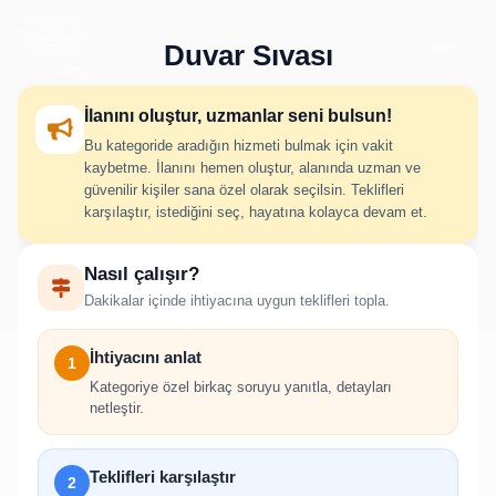
Duvar Sıvası
İlanını oluştur, uzmanlar seni bulsun!
Bu kategoride aradığın hizmeti bulmak için vakit
Duvar Sıvası İlan Oluştur
kaybetme. İlanını hemen oluştur, alanında uzman ve
güvenilir kişiler sana özel olarak seçilsin. Teklifleri
karşılaştır, istediğini seç, hayatına kolayca devam et.
İhtiyacını adım adım belirt; uygun hizmet verenlerden hızlıca
Nasıl çalışır?
teklif al.
Dakikalar içinde ihtiyacına uygun teklifleri topla.
İhtiyacını anlat
1
Kategoriye özel birkaç soruyu yanıtla, detayları
netleştir.
!
İlan oluşturabilmek için giriş yapmanız
Teklifleri karşılaştır
2