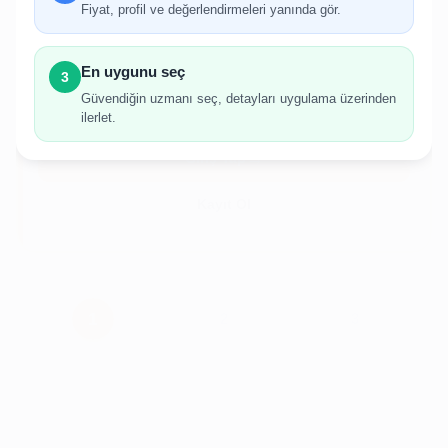
Fiyat, profil ve değerlendirmeleri yanında gör.
İlan oluşturabilmek için giriş yapmanız
gerekmektedir.
En uygunu seç
3
Hesabınız yoksa birkaç adımda kolayca kayıt
Güvendiğin uzmanı seç, detayları uygulama üzerinden
olabilirsiniz.
ilerlet.
Giriş Yap
Kayıt Ol