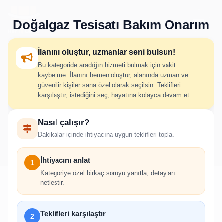
Doğalgaz Tesisatı Bakım Onarım
İlanını oluştur, uzmanlar seni bulsun!
Bu kategoride aradığın hizmeti bulmak için vakit
Doğalgaz Tesisatı Bakım
kaybetme. İlanını hemen oluştur, alanında uzman ve
güvenilir kişiler sana özel olarak seçilsin. Teklifleri
Onarım İlan Oluştur
karşılaştır, istediğini seç, hayatına kolayca devam et.
Nasıl çalışır?
İhtiyacını adım adım belirt; uygun hizmet verenlerden hızlıca
Dakikalar içinde ihtiyacına uygun teklifleri topla.
teklif al.
İhtiyacını anlat
1
Kategoriye özel birkaç soruyu yanıtla, detayları
netleştir.
!
Teklifleri karşılaştır
2