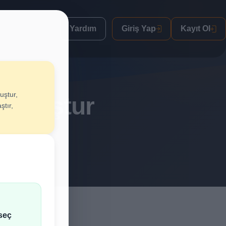
Yardım
Giriş Yap
Kayıt Ol
uştur,
n Oluştur
ştır,
lif al.
seç