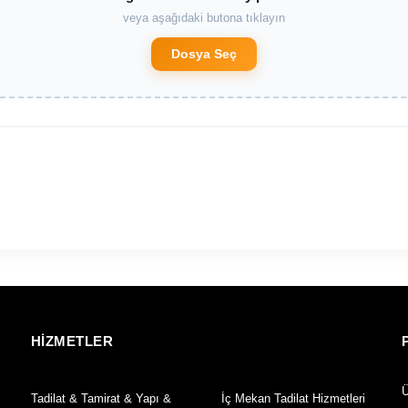
veya aşağıdaki butona tıklayın
Dosya Seç
HİZMETLER
Ü
Tadilat & Tamirat & Yapı &
İç Mekan Tadilat Hizmetleri