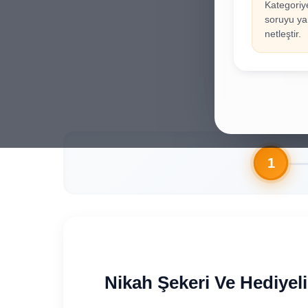
Kategoriy
İla
!
soruyu yan
Hesab
netleştir.
Gi
Nikah Şekeri Ve Hediyeli