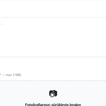
EBP — max 2 MB).
📷
Fotoğraflarınızı sürükleyip bırakın