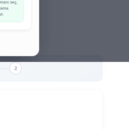
manı seç,
ir.
ulama
et.