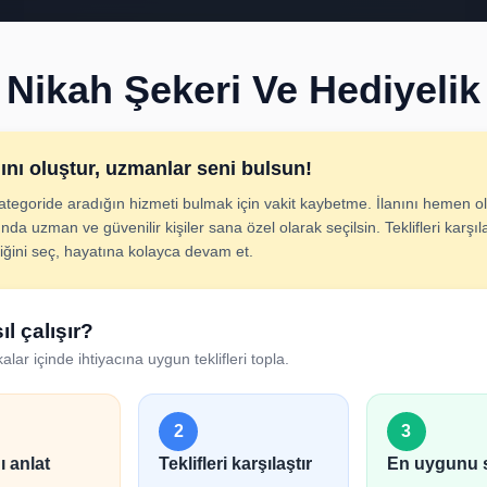
Nikah Şekeri Ve Hediyelik
nını oluştur, uzmanlar seni bulsun!
ategoride aradığın hizmeti bulmak için vakit kaybetme. İlanını hemen ol
keri Ve Hediyelik İla
nda uzman ve güvenilir kişiler sana özel olarak seçilsin. Teklifleri karşıla
diğini seç, hayatına kolayca devam et.
cını adım adım belirt; uygun hizmet verenlerden hızlıca tek
ıl çalışır?
alar içinde ihtiyacına uygun teklifleri topla.
2
3
ı anlat
Teklifleri karşılaştır
En uygunu 