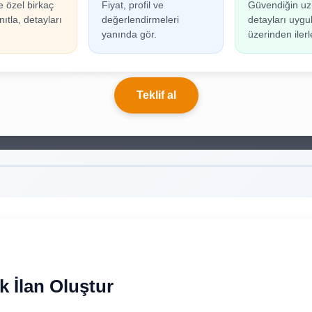
e özel birkaç
Fiyat, profil ve
Güvendiğin uz
n oluşturabilmek için giriş yapmanız gerekmekted
ıtla, detayları
değerlendirmeleri
detayları uyg
ınız yoksa birkaç adımda kolayca kayıt olabilirsiniz.
yanında gör.
üzerinden ilerl
riş Yap
Kayıt Ol
Teklif al
k İlan Oluştur