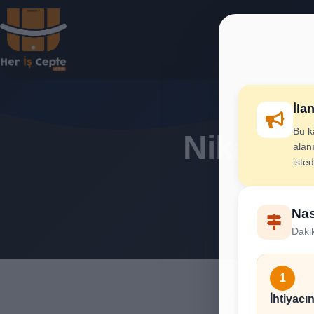
İla
Bu k
Nikah Şe
alanı
iste
İhtiya
Nas
Dakik
1
İhtiyacın