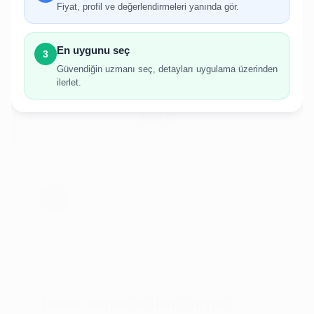
gerekmektedir.
Fiyat, profil ve değerlendirmeleri yanında gör.
Hesabınız yoksa birkaç adımda kolayca kayıt
olabilirsiniz.
En uygunu seç
3
Güvendiğin uzmanı seç, detayları uygulama üzerinden
ilerlet.
Giriş Yap
Kayıt Ol
Demir Korkuluk İlan Oluştur