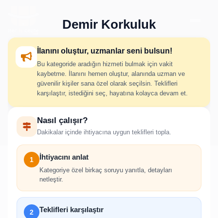
Demir Korkuluk
İlanını oluştur, uzmanlar seni bulsun!
Bu kategoride aradığın hizmeti bulmak için vakit
Demir Korkuluk İlan Oluştur
kaybetme. İlanını hemen oluştur, alanında uzman ve
güvenilir kişiler sana özel olarak seçilsin. Teklifleri
karşılaştır, istediğini seç, hayatına kolayca devam et.
İhtiyacını adım adım belirt; uygun hizmet verenlerden hızlıca
Nasıl çalışır?
teklif al.
Dakikalar içinde ihtiyacına uygun teklifleri topla.
İhtiyacını anlat
1
Kategoriye özel birkaç soruyu yanıtla, detayları
netleştir.
!
İlan oluşturabilmek için giriş yapmanız
Teklifleri karşılaştır
2