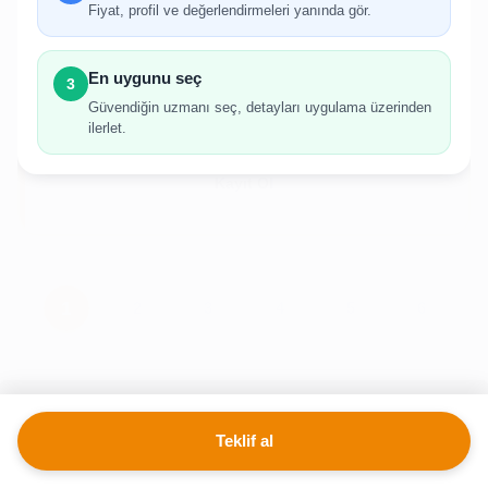
gerekmektedir.
Fiyat, profil ve değerlendirmeleri yanında gör.
Hesabınız yoksa birkaç adımda kolayca kayıt
olabilirsiniz.
En uygunu seç
3
Güvendiğin uzmanı seç, detayları uygulama üzerinden
ilerlet.
Giriş Yap
Kayıt Ol
Teklif al