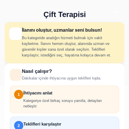
Çift Terapisi
İlanını oluştur, uzmanlar seni bulsun!
Bu kategoride aradığın hizmeti bulmak için vakit
Çift Terapisi İlan Oluştur
kaybetme. İlanını hemen oluştur, alanında uzman ve
güvenilir kişiler sana özel olarak seçilsin. Teklifleri
karşılaştır, istediğini seç, hayatına kolayca devam et.
İhtiyacını adım adım belirt; uygun hizmet verenlerden hızlıca
Nasıl çalışır?
teklif al.
Dakikalar içinde ihtiyacına uygun teklifleri topla.
İhtiyacını anlat
1
Kategoriye özel birkaç soruyu yanıtla, detayları
netleştir.
!
İlan oluşturabilmek için giriş yapmanız
Teklifleri karşılaştır
2