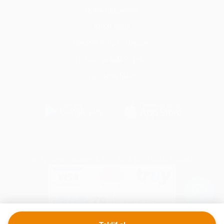
Üyelik Sözleşmesi
KVKK Metni
Mesafeli Satış Sözleşmesi
Teslimat ve İade Koşulları
Açık Rıza Metni
Her İş Cepte Teknoloji A.Ş. © 2024 Tüm Hakları Saklıdır.