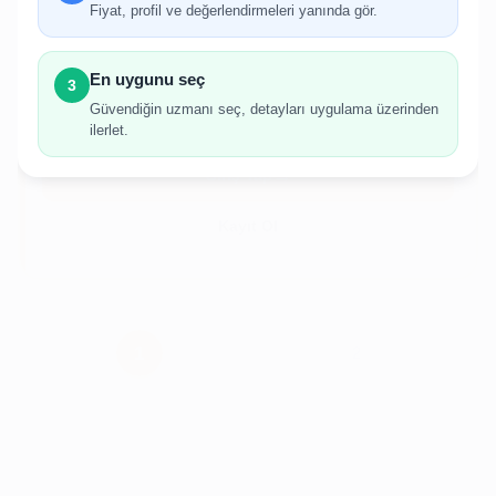
Fiyat, profil ve değerlendirmeleri yanında gör.
İlan oluşturabilmek için giriş yapmanız
gerekmektedir.
En uygunu seç
3
Hesabınız yoksa birkaç adımda kolayca kayıt
Güvendiğin uzmanı seç, detayları uygulama üzerinden
olabilirsiniz.
ilerlet.
Giriş Yap
Kayıt Ol