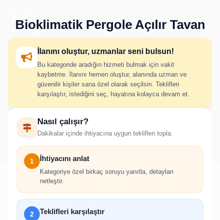
Bioklimatik Pergole Açılır Tavan
İlanını oluştur, uzmanlar seni bulsun!
Bu kategoride aradığın hizmeti bulmak için vakit
Bioklimatik Pergole Açılır
kaybetme. İlanını hemen oluştur, alanında uzman ve
güvenilir kişiler sana özel olarak seçilsin. Teklifleri
Tavan İlan Oluştur
karşılaştır, istediğini seç, hayatına kolayca devam et.
Nasıl çalışır?
İhtiyacını adım adım belirt; uygun hizmet verenlerden hızlıca
Dakikalar içinde ihtiyacına uygun teklifleri topla.
teklif al.
İhtiyacını anlat
1
Kategoriye özel birkaç soruyu yanıtla, detayları
netleştir.
!
Teklifleri karşılaştır
2