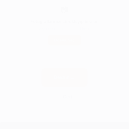
📷
Fotoğraflarınızı sürükleyip bırakın
veya aşağıdaki butona tıklayın
Dosya Seç
Devam
Geri