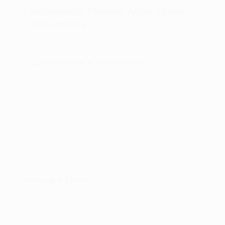
Bioklimatik Pergole Açılır Tavan
İlan Oluştur
Lütfen daha fazla detay belirtiniz
1
Fotoğraf Ekleyin
📷
En fazla 3 fotoğraf yükleyebilirsiniz (JPG, PNG, WEBP — max
2 MB).