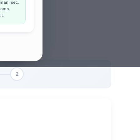
manı seç,
ir.
ulama
et.