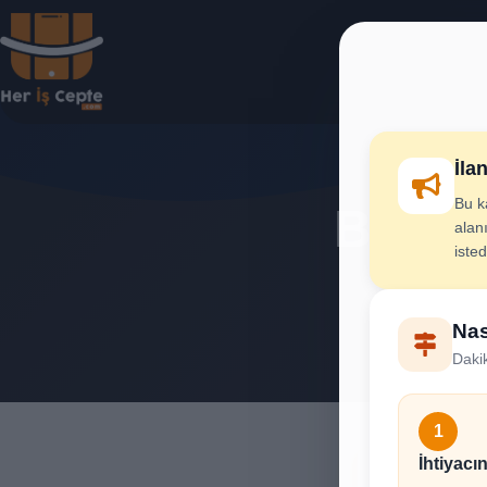
İla
Bu k
Bina Y
alanı
iste
İhtiya
Nas
Dakik
1
İhtiyacın