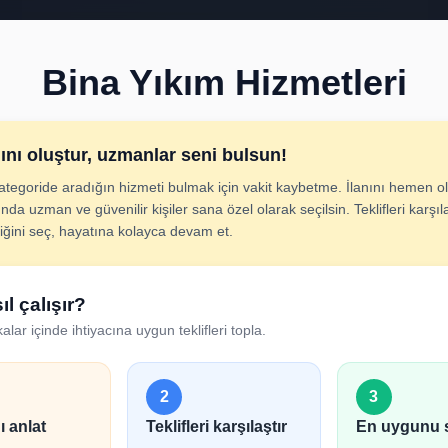
Bina Yıkım Hizmetleri
nını oluştur, uzmanlar seni bulsun!
ategoride aradığın hizmeti bulmak için vakit kaybetme. İlanını hemen ol
ıkım Hizmetleri İlan 
nda uzman ve güvenilir kişiler sana özel olarak seçilsin. Teklifleri karşıla
diğini seç, hayatına kolayca devam et.
cını adım adım belirt; uygun hizmet verenlerden hızlıca tek
ıl çalışır?
alar içinde ihtiyacına uygun teklifleri topla.
2
3
ı anlat
Teklifleri karşılaştır
En uygunu 