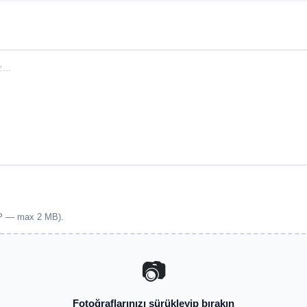
EBP — max 2 MB).
📷
Fotoğraflarınızı sürükleyip bırakın