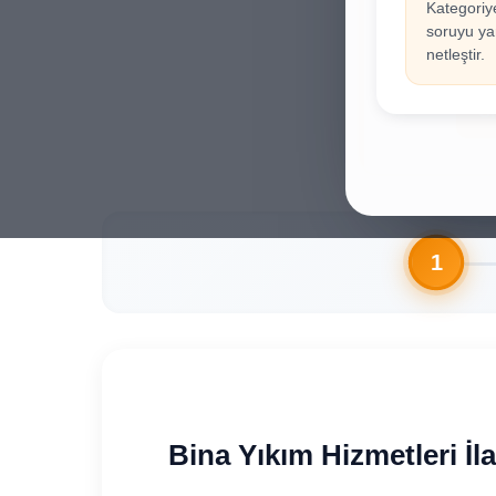
Kategoriy
İla
!
soruyu yan
Hesab
netleştir.
Gi
Bina Y