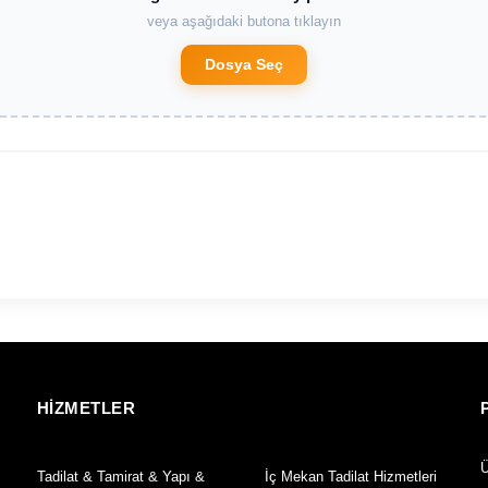
veya aşağıdaki butona tıklayın
Dosya Seç
HİZMETLER
Ü
Tadilat & Tamirat & Yapı &
İç Mekan Tadilat Hizmetleri