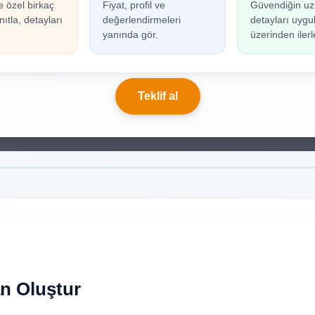
e özel birkaç
Fiyat, profil ve
Güvendiğin uz
n oluşturabilmek için giriş yapmanız gerekmekted
ıtla, detayları
değerlendirmeleri
detayları uyg
ınız yoksa birkaç adımda kolayca kayıt olabilirsiniz.
yanında gör.
üzerinden ilerl
riş Yap
Kayıt Ol
Teklif al
ıkım Hizmetleri İlan Oluştur