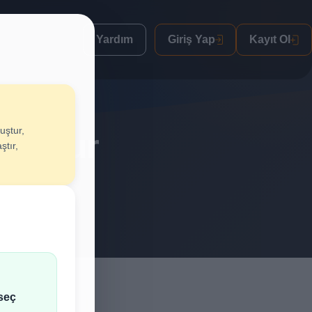
Yardım
Giriş Yap
Kayıt Ol
uştur,
Oluştur
ştır,
lif al.
seç