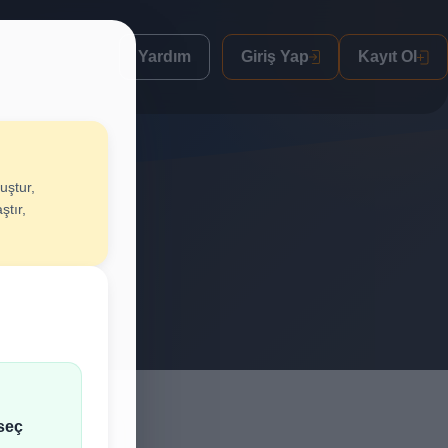
Yardım
Giriş Yap
Kayıt Ol
uştur,
ştur
ştır,
lif al.
seç