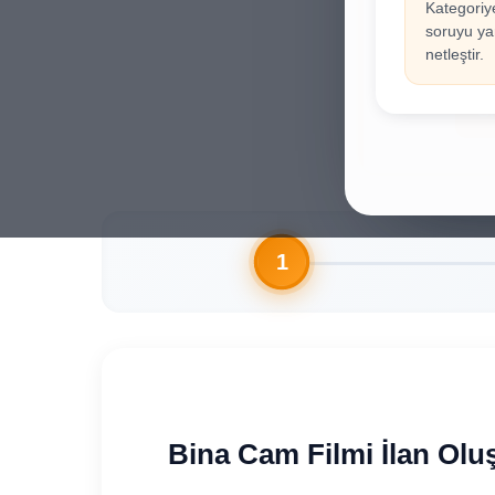
Kategoriy
İla
!
soruyu yan
Hesab
netleştir.
Gi
Bina Cam Filmi İlan Olu