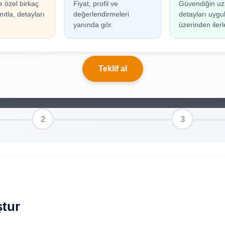
e özel birkaç
Fiyat, profil ve
Güvendiğin uz
n oluşturabilmek için giriş yapmanız gerekmekted
ıtla, detayları
değerlendirmeleri
detayları uyg
ınız yoksa birkaç adımda kolayca kayıt olabilirsiniz.
yanında gör.
üzerinden ilerl
riş Yap
Kayıt Ol
Teklif al
ştur