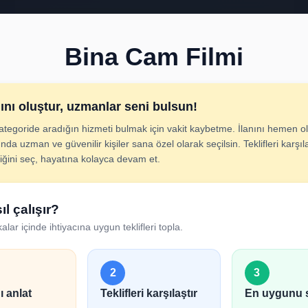
Bina Cam Filmi
nını oluştur, uzmanlar seni bulsun!
ategoride aradığın hizmeti bulmak için vakit kaybetme. İlanını hemen ol
a Cam Filmi İlan Olu
nda uzman ve güvenilir kişiler sana özel olarak seçilsin. Teklifleri karşıla
diğini seç, hayatına kolayca devam et.
cını adım adım belirt; uygun hizmet verenlerden hızlıca tek
ıl çalışır?
alar içinde ihtiyacına uygun teklifleri topla.
2
3
ı anlat
Teklifleri karşılaştır
En uygunu 