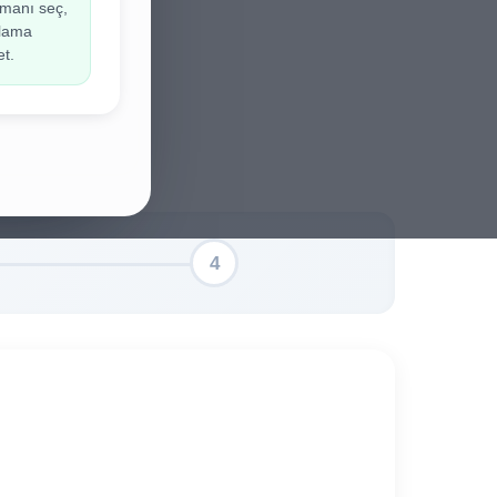
manı seç,
ir.
ulama
et.