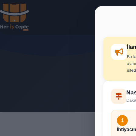
İla
Bu k
Bin
alanı
iste
İhtiya
Nas
Dakik
1
İhtiyacın