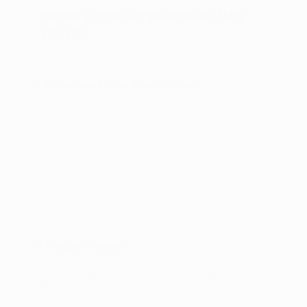
Beton Zemin Uygulamaları İlan
Oluştur
Lütfen daha fazla detay belirtiniz
1
Fotoğraf Ekleyin
📷
En fazla 3 fotoğraf yükleyebilirsiniz (JPG, PNG, WEBP — max
2 MB).