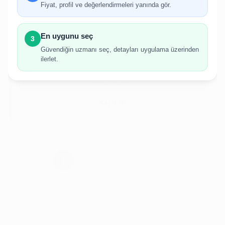
Fiyat, profil ve değerlendirmeleri yanında gör.
İlan oluşturabilmek için giriş yapmanız
gerekmektedir.
En uygunu seç
3
Hesabınız yoksa birkaç adımda kolayca kayıt
Güvendiğin uzmanı seç, detayları uygulama üzerinden
olabilirsiniz.
ilerlet.
Giriş Yap
Kayıt Ol