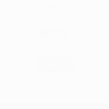
📷
Fotoğraflarınızı sürükleyip bırakın
veya aşağıdaki butona tıklayın
Dosya Seç
Devam
Geri