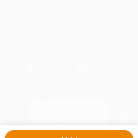
Üyelik Sözleşmesi
KVKK Metni
Mesafeli Satış Sözleşmesi
Teslimat ve İade Koşulları
Açık Rıza Metni
Her İş Cepte Teknoloji A.Ş. © 2024 Tüm Hakları Saklıdır.