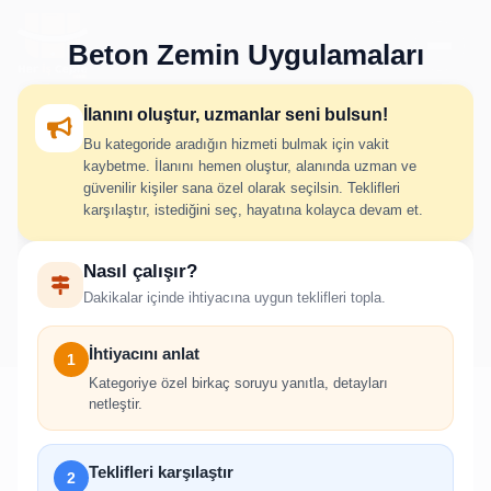
Beton Zemin Uygulamaları
İlanını oluştur, uzmanlar seni bulsun!
Bu kategoride aradığın hizmeti bulmak için vakit
Beton Zemin Uygulamaları
kaybetme. İlanını hemen oluştur, alanında uzman ve
güvenilir kişiler sana özel olarak seçilsin. Teklifleri
İlan Oluştur
karşılaştır, istediğini seç, hayatına kolayca devam et.
Nasıl çalışır?
İhtiyacını adım adım belirt; uygun hizmet verenlerden hızlıca
Dakikalar içinde ihtiyacına uygun teklifleri topla.
teklif al.
İhtiyacını anlat
1
Kategoriye özel birkaç soruyu yanıtla, detayları
netleştir.
!
Teklifleri karşılaştır
2