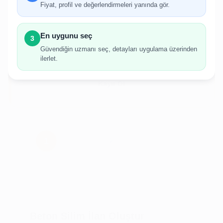
gerekmektedir.
Fiyat, profil ve değerlendirmeleri yanında gör.
Hesabınız yoksa birkaç adımda kolayca kayıt
olabilirsiniz.
En uygunu seç
3
Güvendiğin uzmanı seç, detayları uygulama üzerinden
ilerlet.
Giriş Yap
Kayıt Ol
Beton Silim İlan Oluştur