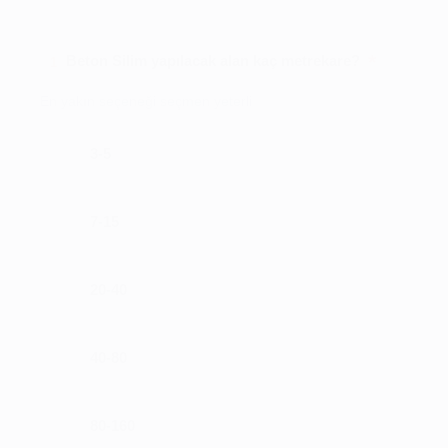
*
Beton Silim yapılacak alan kaç metrekare?
1
En yakın seçeneği seçmen yeterli
3-5
7-15
20-40
40-80
80-160