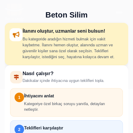
Beton Silim
İlanını oluştur, uzmanlar seni bulsun!
Bu kategoride aradığın hizmeti bulmak için vakit
Beton Silim İlan Oluştur
kaybetme. İlanını hemen oluştur, alanında uzman ve
güvenilir kişiler sana özel olarak seçilsin. Teklifleri
karşılaştır, istediğini seç, hayatına kolayca devam et.
İhtiyacını adım adım belirt; uygun hizmet verenlerden hızlıca
Nasıl çalışır?
teklif al.
Dakikalar içinde ihtiyacına uygun teklifleri topla.
İhtiyacını anlat
1
Kategoriye özel birkaç soruyu yanıtla, detayları
netleştir.
!
İlan oluşturabilmek için giriş yapmanız
Teklifleri karşılaştır
2