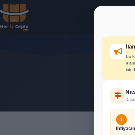
İla
Bu k
Bal
alanı
iste
İhtiya
Nas
Dakik
1
İhtiyacın