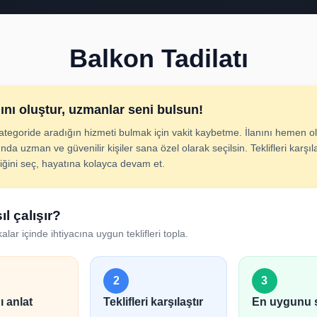
Balkon Tadilatı
nını oluştur, uzmanlar seni bulsun!
ategoride aradığın hizmeti bulmak için vakit kaybetme. İlanını hemen ol
kon Tadilatı İlan Olu
nda uzman ve güvenilir kişiler sana özel olarak seçilsin. Teklifleri karşıla
diğini seç, hayatına kolayca devam et.
cını adım adım belirt; uygun hizmet verenlerden hızlıca tek
ıl çalışır?
alar içinde ihtiyacına uygun teklifleri topla.
2
3
ı anlat
Teklifleri karşılaştır
En uygunu 