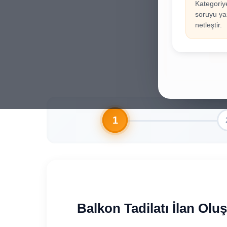
Kategoriy
İla
!
soruyu yan
Hesab
netleştir.
Gi
Balkon Tadilatı İlan Oluş