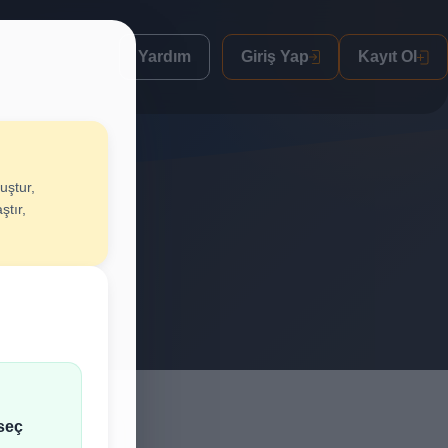
Yardım
Giriş Yap
Kayıt Ol
uştur,
ştur
ştır,
lif al.
seç