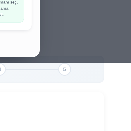
manı seç,
ir.
ulama
et.