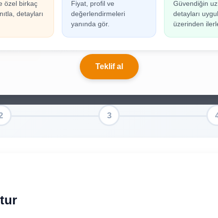
e özel birkaç
Fiyat, profil ve
Güvendiğin uz
n oluşturabilmek için giriş yapmanız gerekmekted
ıtla, detayları
değerlendirmeleri
detayları uyg
ınız yoksa birkaç adımda kolayca kayıt olabilirsiniz.
yanında gör.
üzerinden ilerl
riş Yap
Kayıt Ol
Teklif al
tur