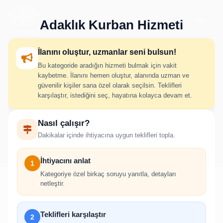
Adaklık Kurban Hizmeti
İlanını oluştur, uzmanlar seni bulsun!
Bu kategoride aradığın hizmeti bulmak için vakit
Adaklık Kurban Hizmeti İlan
kaybetme. İlanını hemen oluştur, alanında uzman ve
güvenilir kişiler sana özel olarak seçilsin. Teklifleri
Oluştur
karşılaştır, istediğini seç, hayatına kolayca devam et.
Nasıl çalışır?
İhtiyacını adım adım belirt; uygun hizmet verenlerden hızlıca
Dakikalar içinde ihtiyacına uygun teklifleri topla.
teklif al.
İhtiyacını anlat
1
Kategoriye özel birkaç soruyu yanıtla, detayları
netleştir.
!
Teklifleri karşılaştır
2