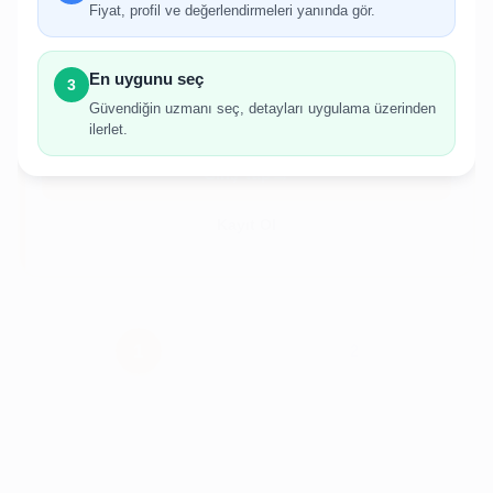
Fiyat, profil ve değerlendirmeleri yanında gör.
İlan oluşturabilmek için giriş yapmanız
gerekmektedir.
En uygunu seç
3
Hesabınız yoksa birkaç adımda kolayca kayıt
Güvendiğin uzmanı seç, detayları uygulama üzerinden
olabilirsiniz.
ilerlet.
Giriş Yap
Kayıt Ol