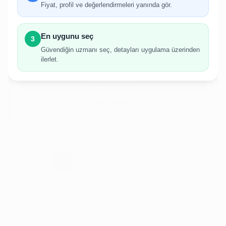
Fiyat, profil ve değerlendirmeleri yanında gör.
İlan oluşturabilmek için giriş yapmanız
gerekmektedir.
En uygunu seç
3
Hesabınız yoksa birkaç adımda kolayca kayıt
Güvendiğin uzmanı seç, detayları uygulama üzerinden
olabilirsiniz.
ilerlet.
Giriş Yap
Kayıt Ol