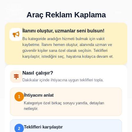
Araç Reklam Kaplama
İlanını oluştur, uzmanlar seni bulsun!
Bu kategoride aradığın hizmeti bulmak için vakit
Araç Reklam Kaplama İlan
kaybetme. İlanını hemen oluştur, alanında uzman ve
güvenilir kişiler sana özel olarak seçilsin. Teklifleri
Oluştur
karşılaştır, istediğini seç, hayatına kolayca devam et.
Nasıl çalışır?
İhtiyacını adım adım belirt; uygun hizmet verenlerden hızlıca
Dakikalar içinde ihtiyacına uygun teklifleri topla.
teklif al.
İhtiyacını anlat
1
Kategoriye özel birkaç soruyu yanıtla, detayları
netleştir.
!
Teklifleri karşılaştır
2