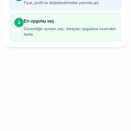
Fiyat, profil ve değerlendirmeleri yanında gör.
İlan oluşturabilmek için giriş yapmanız
gerekmektedir.
En uygunu seç
3
Hesabınız yoksa birkaç adımda kolayca kayıt
Güvendiğin uzmanı seç, detayları uygulama üzerinden
olabilirsiniz.
ilerlet.
Giriş Yap
Kayıt Ol