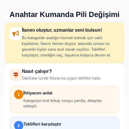
Anahtar Kumanda Pili Değişimi
İlanını oluştur, uzmanlar seni bulsun!
Bu kategoride aradığın hizmeti bulmak için vakit
Anahtar Kumanda Pili
kaybetme. İlanını hemen oluştur, alanında uzman ve
güvenilir kişiler sana özel olarak seçilsin. Teklifleri
Değişimi İlan Oluştur
karşılaştır, istediğini seç, hayatına kolayca devam et.
Nasıl çalışır?
İhtiyacını adım adım belirt; uygun hizmet verenlerden hızlıca
Dakikalar içinde ihtiyacına uygun teklifleri topla.
teklif al.
İhtiyacını anlat
1
Kategoriye özel birkaç soruyu yanıtla, detayları
netleştir.
!
Teklifleri karşılaştır
2