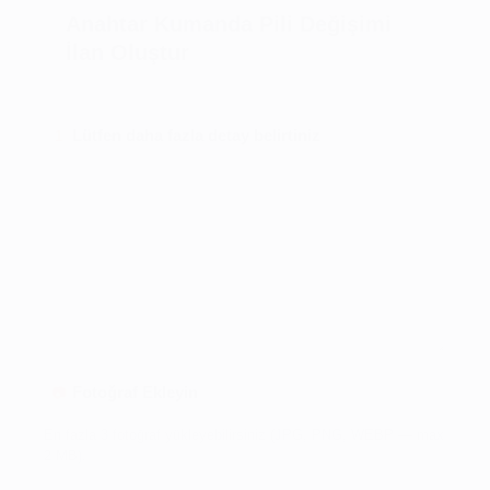
Anahtar Kumanda Pili Değişimi
İlan Oluştur
Lütfen daha fazla detay belirtiniz
1
Fotoğraf Ekleyin
📷
En fazla 3 fotoğraf yükleyebilirsiniz (JPG, PNG, WEBP — max
2 MB).