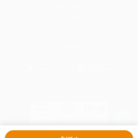
Üyelik Sözleşmesi
KVKK Metni
Mesafeli Satış Sözleşmesi
Teslimat ve İade Koşulları
Açık Rıza Metni
Her İş Cepte Teknoloji A.Ş. © 2024 Tüm Hakları Saklıdır.