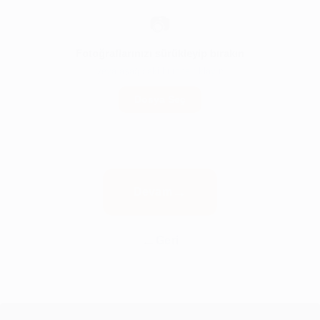
📷
Fotoğraflarınızı sürükleyip bırakın
veya aşağıdaki butona tıklayın
Dosya Seç
Devam
Geri