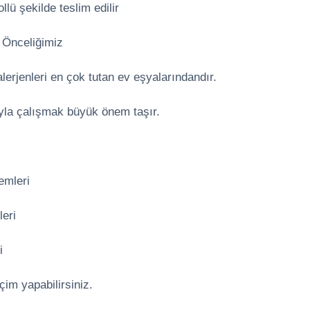
llü şekilde teslim edilir
e Önceliğimiz
 alerjenleri en çok tutan ev eşyalarındandır.
yla çalışmak büyük önem taşır.
emleri
leri
i
eçim yapabilirsiniz.