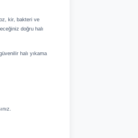
z, kir, bakteri ve
leceğiniz doğru halı
güvenilir halı yıkama
ınız.