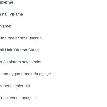
giderme
m halı yıkama
hizmeti
gun firmalar size ulaşsın.
nli Halı Yıkama Süreci
duğu sistem sayesinde:
acına uygun firmalarla eşleşir
 net talepler alır
arı önceden konuşulur