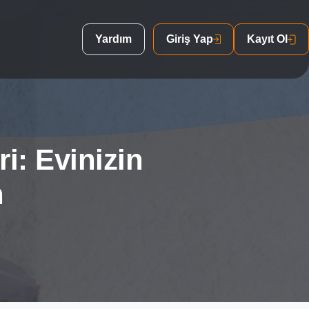
Yardım
Giriş Yap
Kayıt Ol
i: Evinizin
n