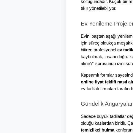
koltuğundadır. Küçük bir mu
tıkır yönetilebiliyor.
Ev Yenileme Projele
Evini baştan aşağı yenilem
için süreç oldukça meşakka
bitiren profesyonel 
ev tadil
kaybolmak, insanı doğru karar
alınır?" sorusunun izini sür
Kapsamlı formlar sayesinde
online fiyat teklifi nasıl al
ev tadilatı firmaları tarafı
Gündelik Angaryala
Sadece büyük tadilatlar deği
olduğu kaslardan biridir.
temizlikçi bulma
 konforunu