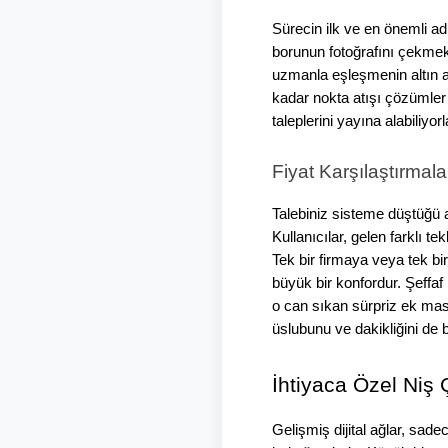
Sürecin ilk ve en önemli ad
borunun fotoğrafını çekmek
uzmanla eşleşmenin altın ana
kadar nokta atışı çözümler 
taleplerini yayına alabiliyorl
Fiyat Karşılaştırmal
Talebiniz sisteme düştüğü and
Kullanıcılar, gelen farklı te
Tek bir firmaya veya tek b
büyük bir konfordur. Şeffaf 
o can sıkan sürpriz ek masr
üslubunu ve dakikliğini de
İhtiyaca Özel Niş 
Gelişmiş dijital ağlar, sade