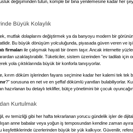
sluk değişiminden tutun, komple bir bina yenilemesine kadar her şey b
rinde Büyük Kolaylık
ek, mutfak dolaplarını değiştirmek ya da banyoyu modern bir görünü
tlidir. Bu büyük dönüşüm yolculuğunda, piyasada güven veren ve işini
atı firmaları
 ile çalışmak hayati bir önem taşır. Ancak internette yüzl
dan uzaklaştırabilir. Tüketiciler, sistem üzerinden "ev tadilatı için onlin
erek yola çıktıklarında büyük bir konforla tanışıyorlar.
, kırım döküm işlerinden fayans seçimine kadar her kalemi tek tek bel
ınır
?" sorusuna en net ve en şeffaf dökümlü yanıtları bulabiliyorlar. K
ndan hazırlanan bu detaylı teklifler, bütçe yönetimini bir çocuk oyuncağ
rdan Kurtulmak
l, ev temizliği gibi her hafta tekrarlanan yorucu gündelik işler de dijita
 Çalışan anne babalar veya yoğun iş temposundan kendine zaman ayır
 keşfettiklerinde üzerlerinden büyük bir yük kalkıyor. Güvenilir, refera