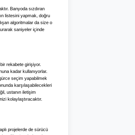
aktır. Banyoda sızdıran 
n listesini yapmak, doğru 
lışan algoritmalar da size o 
rarak saniyeler içinde 
ir rekabete girişiyor. 
onuna kadar kullanıyorlar. 
zgürce seçim yapabilmek 
onunda karşılaşabilecekleri 
, ustanın iletişim 
zi kolaylaştıracaktır.
aplı projelerde de sürücü 