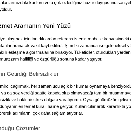
m alanlarınızdaki konforu ve o çok özlediğiniz huzur duygusunu saniyele
yoldur.
izmet Aramanın Yeni Yüzü
ye ulaşmak için tanıdıklardan referans istenir, mahalle kahvesindeki e
ilanlar aranarak vakit kaybedilirdi. Şimdiki zamanda ise geleneksel 
 akıllı eşleşme algoritmalarına bırakıyor. Tüketiciler, oturdukları yerde
o muazzam hafifliği ve özgürlüğü sonuna kadar yaşıyor.
 Getirdiği Belirsizlikler
tamirci çağırmak, her zaman ucu açık bir kumar oynamaya benziyordu. G
et ya da söz verdiği saatte kapıda olup olmayacağı tam bir muammaydı. 
nsizlik ve haklı bir stres dalgası yaratıyordu. Oysa günümüzün gelişmi
al dünyanın en temel kuralı haline geliyor. Kullanıcılar artık karanlıkta
örerek adımlarını çok daha sağlam atıyorlar.
Sunduğu Çözümler