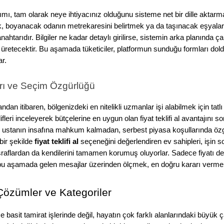
ımı, tam olarak neye ihtiyacınız olduğunu sisteme net bir dille aktarm
, boyanacak odanın metrekaresini belirtmek ya da taşınacak eşyaları
htarıdır. Bilgiler ne kadar detaylı girilirse, sistemin arka planında ça
üretecektir. Bu aşamada tüketiciler, platformun sunduğu formları doldu
ar.
arı ve Seçim Özgürlüğü
an itibaren, bölgenizdeki en nitelikli uzmanlar işi alabilmek için tatlı b
klifleri inceleyerek bütçelerine en uygun olan fiyat teklifi al avantajını s
ir ustanın insafına mahkum kalmadan, serbest piyasa koşullarında ö
bir şekilde 
fiyat teklifi al
 seçeneğini değerlendiren ev sahipleri, işin s
aflardan da kendilerini tamamen korumuş oluyorlar. Sadece fiyatı değil
 bu aşamada gelen mesajlar üzerinden ölçmek, en doğru kararı vermeni
Çözümler ve Kategoriler
ce basit tamirat işlerinde değil, hayatın çok farklı alanlarındaki büyük ç