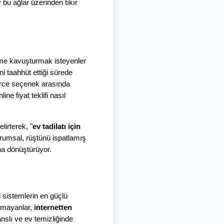
u ağlar üzerinden tıkır 
me kavuşturmak isteyenler 
 taahhüt ettiği sürede 
erce seçenek arasında 
e fiyat teklifi nasıl 
irterek, "
ev tadilatı için 
urumsal, rüştünü ispatlamış 
ına dönüştürüyor.
l sistemlerin en güçlü 
amayanlar, 
internetten 
nslı ve ev temizliğinde 