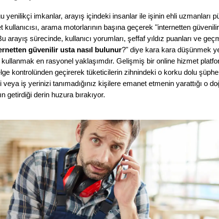
yenilikçi imkanlar, arayış içindeki insanlar ile işinin ehli uzmanları 
t kullanıcısı, arama motorlarının başına geçerek "internetten güvenilir
u arayış sürecinde, kullanıcı yorumları, şeffaf yıldız puanları ve geçm
ernetten güvenilir usta nasıl bulunur
?" diye kara kara düşünmek yer
i kullanmak en rasyonel yaklaşımdır. Gelişmiş bir online hizmet platfor
belge kontrolünden geçirerek tüketicilerin zihnindeki o korku dolu şüphe
 veya iş yerinizi tanımadığınız kişilere emanet etmenin yarattığı o doğal
ın getirdiği derin huzura bırakıyor.