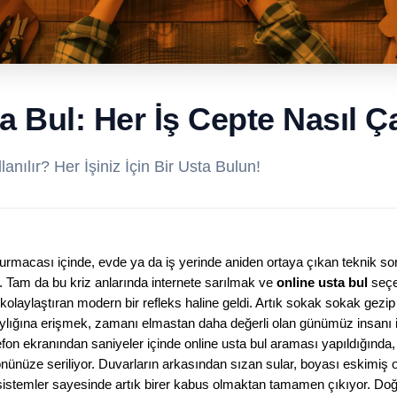
a Bul: Her İş Cepte Nasıl Ça
anılır? Her İşiniz İçin Bir Usta Bulun!
rmacası içinde, evde ya da iş yerinde aniden ortaya çıkan teknik sor
. Tam da bu kriz anlarında internete sarılmak ve 
online usta bul
 seçe
olaylaştıran modern bir refleks haline geldi. Artık sokak sokak gezi
olaylığına erişmek, zamanı elmastan daha değerli olan günümüz insanı i
efon ekranından saniyeler içinde online usta bul araması yapıldığında, 
nünüze seriliyor. Duvarların arkasından sızan sular, boyası eskimiş o
 sistemler sayesinde artık birer kabus olmaktan tamamen çıkıyor. Doğru