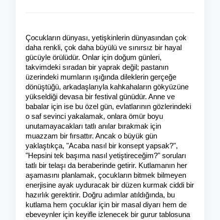
Çocukların dünyası, yetişkinlerin dünyasından çok 
daha renkli, çok daha büyülü ve sınırsız bir hayal 
gücüyle örülüdür. Onlar için doğum günleri, 
takvimdeki sıradan bir yaprak değil; pastanın 
üzerindeki mumların ışığında dileklerin gerçeğe 
dönüştüğü, arkadaşlarıyla kahkahaların gökyüzüne 
yükseldiği devasa bir festival günüdür. Anne ve 
babalar için ise bu özel gün, evlatlarının gözlerindeki 
o saf sevinci yakalamak, onlara ömür boyu 
unutamayacakları tatlı anılar bırakmak için 
muazzam bir fırsattır. Ancak o büyük gün 
yaklaştıkça, "Acaba nasıl bir konsept yapsak?", 
"Hepsini tek başıma nasıl yetiştireceğim?" soruları 
tatlı bir telaşı da beraberinde getirir. Kutlamanın her 
aşamasını planlamak, çocukların bitmek bilmeyen 
enerjisine ayak uyduracak bir düzen kurmak ciddi bir 
hazırlık gerektirir. Doğru adımlar atıldığında, bu 
kutlama hem çocuklar için bir masal diyarı hem de 
ebeveynler için keyifle izlenecek bir gurur tablosuna 