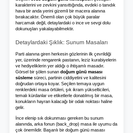
karakterini ve zevkini yansıttığında, evdeki o tanıdık 
hava bir anda yerini gizemli bir macera alanına 
bırakacaktır. Önemli olan çok büyük paralar 
harcamak değil, detaylardaki o ince ve sevgi dolu 
dokunuşları yakalayabilmektir.
Detaylardaki Şıklık: Sunum Masaları
Parti alanına giren herkesin gözlerinin ilk çevrildiği 
yer, üzerinde rengarenk pastanın, leziz kurabiyelerin 
ve hediyeliklerin yer aldığı o ihtişamlı masadır. 
Görsel bir şölen sunan 
doğum günü masası 
süsleme
 süreci, partinin ciddiyetini ve kalitesini 
doğrudan ortaya koyar. Seçilen temaya uygun 
renklerdeki masa örtüleri, şık ikram yükselticileri, 
temalı kürdanlar ve etiketlerle donatılmış bir masa, 
konukların hayran kalacağı bir odak noktası haline 
gelir.
İnce elenip sık dokunması gereken bu sunum 
alanında, arka fonun (back_drop) masa ile uyumu da 
çok önemlidir. Başarılı bir doğum günü masası 