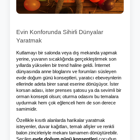
Evin Konforunda Sihirli Dünyalar 
Yaratmak
Kutlamayı bir salonda veya dış mekanda yapmak 
yerine, yuvanın sıcaklığında gerçekleştirmek son 
yıllarda yükselen bir trend haline geldi. İnternet 
dünyasında anne bloglarını ve forumları süsleyen 
evde doğum günü konseptleri, yaratıcı ebeveynlerin 
ellerinde adeta birer sanat eserine dönüşüyor. İster 
korsan adası, ister prenses şatosu ya da sevimli bir 
orman konsepti olsun; oturma odasını bu temalara 
uydurmak hem çok eğlenceli hem de son derece 
samimidir.
Özellikle kısıtlı alanlarda harikalar yaratmak 
isteyenler, duvar kağıtları, temalı afişler ve renkli 
balon zincirleriyle mekanı tamamen dönüştürebilir. 
Seçilen 
evde doğum günü konseptleri
 çocuğun 