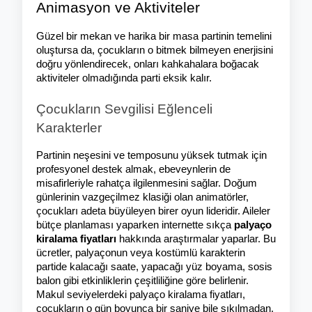
Animasyon ve Aktiviteler
Güzel bir mekan ve harika bir masa partinin temelini 
oluştursa da, çocukların o bitmek bilmeyen enerjisini 
doğru yönlendirecek, onları kahkahalara boğacak 
aktiviteler olmadığında parti eksik kalır.
Çocukların Sevgilisi Eğlenceli 
Karakterler
Partinin neşesini ve temposunu yüksek tutmak için 
profesyonel destek almak, ebeveynlerin de 
misafirleriyle rahatça ilgilenmesini sağlar. Doğum 
günlerinin vazgeçilmez klasiği olan animatörler, 
çocukları adeta büyüleyen birer oyun lideridir. Aileler 
bütçe planlaması yaparken internette sıkça 
palyaço 
kiralama fiyatları
 hakkında araştırmalar yaparlar. Bu 
ücretler, palyaçonun veya kostümlü karakterin 
partide kalacağı saate, yapacağı yüz boyama, sosis 
balon gibi etkinliklerin çeşitliliğine göre belirlenir. 
Makul seviyelerdeki palyaço kiralama fiyatları, 
çocukların o gün boyunca bir saniye bile sıkılmadan, 