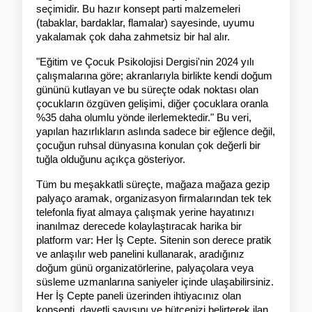
seçimidir. Bu hazır konsept parti malzemeleri 
(tabaklar, bardaklar, flamalar) sayesinde, uyumu 
yakalamak çok daha zahmetsiz bir hal alır.
"Eğitim ve Çocuk Psikolojisi Dergisi'nin 2024 yılı 
çalışmalarına göre; akranlarıyla birlikte kendi doğum 
gününü kutlayan ve bu süreçte odak noktası olan 
çocukların özgüven gelişimi, diğer çocuklara oranla 
%35 daha olumlu yönde ilerlemektedir." Bu veri, 
yapılan hazırlıkların aslında sadece bir eğlence değil, 
çocuğun ruhsal dünyasına konulan çok değerli bir 
tuğla olduğunu açıkça gösteriyor.
Tüm bu meşakkatli süreçte, mağaza mağaza gezip 
palyaço aramak, organizasyon firmalarından tek tek 
telefonla fiyat almaya çalışmak yerine hayatınızı 
inanılmaz derecede kolaylaştıracak harika bir 
platform var: Her İş Cepte. Sitenin son derece pratik 
ve anlaşılır web panelini kullanarak, aradığınız 
doğum günü organizatörlerine, palyaçolara veya 
süsleme uzmanlarına saniyeler içinde ulaşabilirsiniz. 
Her İş Cepte paneli üzerinden ihtiyacınız olan 
konsepti, davetli sayısını ve bütçenizi belirterek ilan 