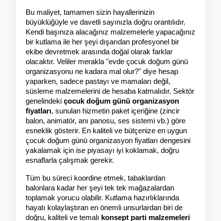
Bu maliyet, tamamen sizin hayallerinizin 
büyüklüğüyle ve davetli sayınızla doğru orantılıdır. 
Kendi başınıza alacağınız malzemelerle yapacağınız 
bir kutlama ile her şeyi dışarıdan profesyonel bir 
ekibe devretmek arasında doğal olarak farklar 
olacaktır. Veliler merakla "evde çocuk doğum günü 
organizasyonu ne kadara mal olur?" diye hesap 
yaparken, sadece pastayı ve mamaları değil, 
süsleme malzemelerini de hesaba katmalıdır. Sektör 
genelindeki 
çocuk doğum günü organizasyon 
fiyatları
, sunulan hizmetin paket içeriğine (zincir 
balon, animatör, anı panosu, ses sistemi vb.) göre 
esneklik gösterir. En kaliteli ve bütçenize en uygun 
çocuk doğum günü organizasyon fiyatları dengesini 
yakalamak için ise piyasayı iyi koklamak, doğru 
esnaflarla çalışmak gerekir.
Tüm bu süreci koordine etmek, tabaklardan 
balonlara kadar her şeyi tek tek mağazalardan 
toplamak yorucu olabilir. Kutlama hazırlıklarında 
hayatı kolaylaştıran en önemli unsurlardan biri de 
doğru, kaliteli ve temalı 
konsept parti malzemeleri