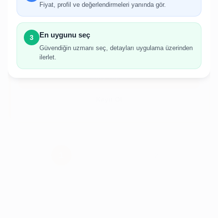
Fiyat, profil ve değerlendirmeleri yanında gör.
İlan oluşturabilmek için giriş yapmanız
gerekmektedir.
En uygunu seç
3
Hesabınız yoksa birkaç adımda kolayca kayıt
Güvendiğin uzmanı seç, detayları uygulama üzerinden
olabilirsiniz.
ilerlet.
Giriş Yap
Kayıt Ol