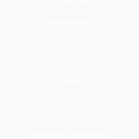
Alçı & Tavan İşleri Hizmetleri
Döşeme İşleri Hizmetleri
POLİTİKALARIMIZ
Üyelik Sözleşmesi
KVKK Metni
Mesafeli Satış Sözleşmesi
Teslimat ve İade Koşulları
Açık Rıza Metni
Her İş Cepte Teknoloji A.Ş. © 2024 Tüm Hakları Saklıdır.