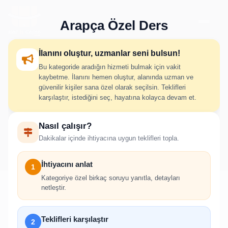
Arapça Özel Ders
İlanını oluştur, uzmanlar seni bulsun!
Bu kategoride aradığın hizmeti bulmak için vakit
Arapça Özel Ders İlan
kaybetme. İlanını hemen oluştur, alanında uzman ve
güvenilir kişiler sana özel olarak seçilsin. Teklifleri
Oluştur
karşılaştır, istediğini seç, hayatına kolayca devam et.
Nasıl çalışır?
İhtiyacını adım adım belirt; uygun hizmet verenlerden hızlıca
Dakikalar içinde ihtiyacına uygun teklifleri topla.
teklif al.
İhtiyacını anlat
1
Kategoriye özel birkaç soruyu yanıtla, detayları
netleştir.
!
Teklifleri karşılaştır
2