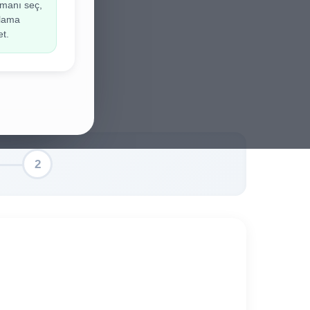
manı seç,
ir.
ulama
et.