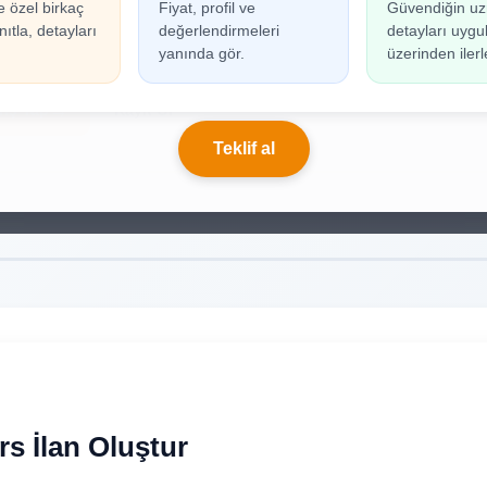
e özel birkaç
Fiyat, profil ve
Güvendiğin uz
n oluşturabilmek için giriş yapmanız gerekmekted
ıtla, detayları
değerlendirmeleri
detayları uyg
ınız yoksa birkaç adımda kolayca kayıt olabilirsiniz.
yanında gör.
üzerinden ilerl
riş Yap
Kayıt Ol
Teklif al
s İlan Oluştur