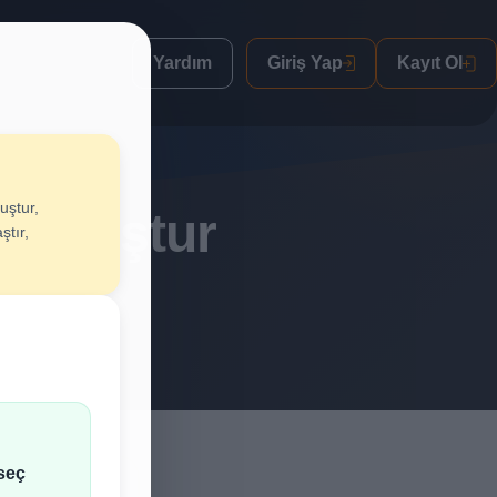
Yardım
Giriş Yap
Kayıt Ol
uştur,
n Oluştur
ştır,
lif al.
seç