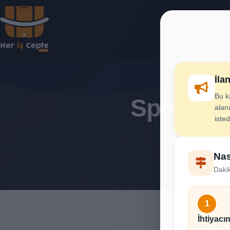
İla
Bu k
Spor Aka
alanı
iste
İhtiya
Nas
Dakik
1
İhtiyacın