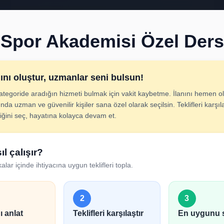
Spor Akademisi Özel Ders
nını oluştur, uzmanlar seni bulsun!
ategoride aradığın hizmeti bulmak için vakit kaybetme. İlanını hemen ol
demisi Özel Ders İla
nda uzman ve güvenilir kişiler sana özel olarak seçilsin. Teklifleri karşıla
diğini seç, hayatına kolayca devam et.
cını adım adım belirt; uygun hizmet verenlerden hızlıca tek
ıl çalışır?
alar içinde ihtiyacına uygun teklifleri topla.
2
3
ı anlat
Teklifleri karşılaştır
En uygunu 