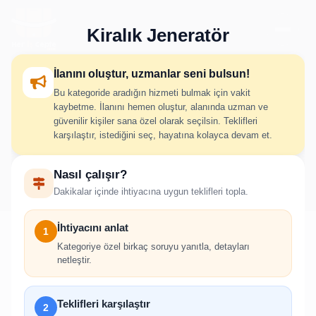
Kiralık Jeneratör
İlanını oluştur, uzmanlar seni bulsun!
Bu kategoride aradığın hizmeti bulmak için vakit
Kiralık Jeneratör İlan Oluştur
kaybetme. İlanını hemen oluştur, alanında uzman ve
güvenilir kişiler sana özel olarak seçilsin. Teklifleri
karşılaştır, istediğini seç, hayatına kolayca devam et.
İhtiyacını adım adım belirt; uygun hizmet verenlerden hızlıca
Nasıl çalışır?
teklif al.
Dakikalar içinde ihtiyacına uygun teklifleri topla.
İhtiyacını anlat
1
Kategoriye özel birkaç soruyu yanıtla, detayları
netleştir.
!
İlan oluşturabilmek için giriş yapmanız
Teklifleri karşılaştır
2