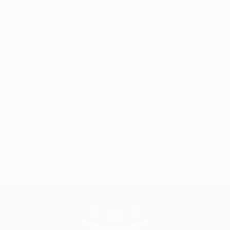
Fotoğraflarınızı sürükleyip bırakın
veya aşağıdaki butona tıklayın
Dosya Seç
Devam
Geri