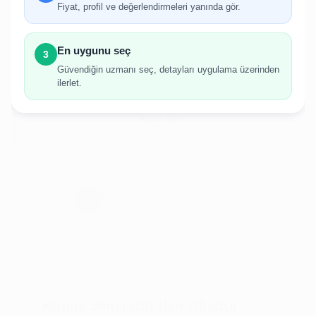
gerekmektedir.
Fiyat, profil ve değerlendirmeleri yanında gör.
Hesabınız yoksa birkaç adımda kolayca kayıt
olabilirsiniz.
En uygunu seç
3
Güvendiğin uzmanı seç, detayları uygulama üzerinden
ilerlet.
Giriş Yap
Kayıt Ol
Kiralık Jeneratör İlan Oluştur