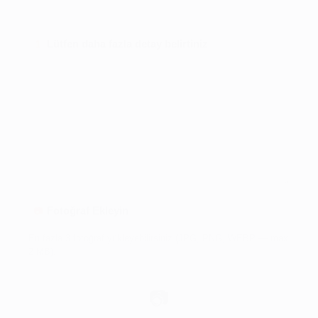
Lütfen daha fazla detay belirtiniz
1
Fotoğraf Ekleyin
📷
En fazla 3 fotoğraf yükleyebilirsiniz (JPG, PNG, WEBP — max
2 MB).
📷