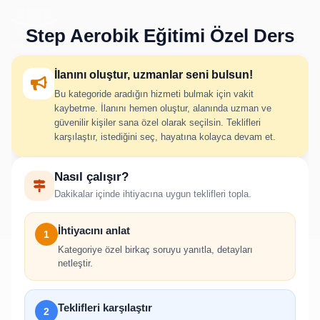
Step Aerobik Eğitimi Özel Ders
İlanını oluştur, uzmanlar seni bulsun!
Bu kategoride aradığın hizmeti bulmak için vakit
Step Aerobik Eğitimi Özel
kaybetme. İlanını hemen oluştur, alanında uzman ve
güvenilir kişiler sana özel olarak seçilsin. Teklifleri
Ders İlan Oluştur
karşılaştır, istediğini seç, hayatına kolayca devam et.
Nasıl çalışır?
İhtiyacını adım adım belirt; uygun hizmet verenlerden hızlıca
Dakikalar içinde ihtiyacına uygun teklifleri topla.
teklif al.
İhtiyacını anlat
1
Kategoriye özel birkaç soruyu yanıtla, detayları
netleştir.
!
Teklifleri karşılaştır
2