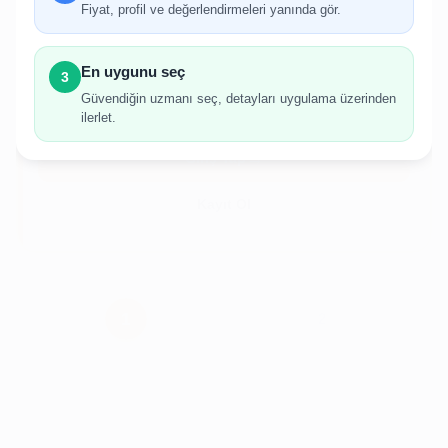
Fiyat, profil ve değerlendirmeleri yanında gör.
İlan oluşturabilmek için giriş yapmanız
gerekmektedir.
En uygunu seç
3
Hesabınız yoksa birkaç adımda kolayca kayıt
Güvendiğin uzmanı seç, detayları uygulama üzerinden
olabilirsiniz.
ilerlet.
Giriş Yap
Kayıt Ol