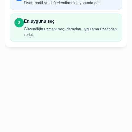
Fiyat, profil ve değerlendirmeleri yanında gör.
İlan oluşturabilmek için giriş yapmanız
gerekmektedir.
En uygunu seç
3
Hesabınız yoksa birkaç adımda kolayca kayıt
Güvendiğin uzmanı seç, detayları uygulama üzerinden
olabilirsiniz.
ilerlet.
Giriş Yap
Kayıt Ol