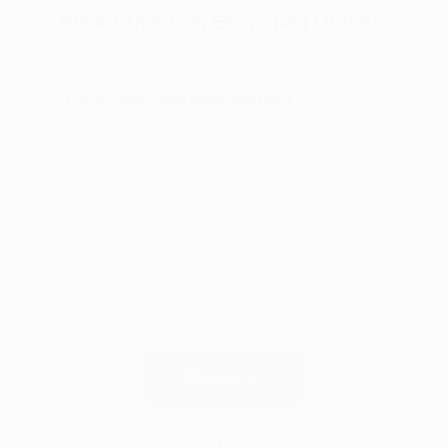
Püskürtme Çim Ekimi İlan Oluştur
Lütfen daha fazla detay belirtiniz
1
Devam
Geri