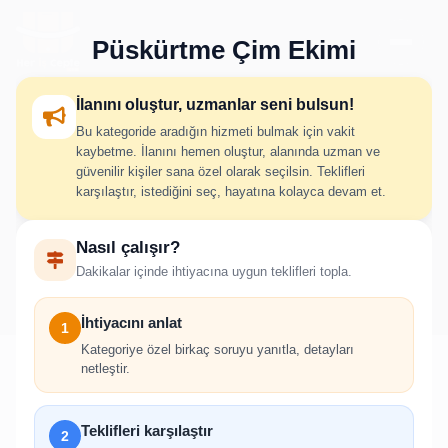
Püskürtme Çim Ekimi
İlanını oluştur, uzmanlar seni bulsun!
Bu kategoride aradığın hizmeti bulmak için vakit
Püskürtme Çim Ekimi İlan
kaybetme. İlanını hemen oluştur, alanında uzman ve
güvenilir kişiler sana özel olarak seçilsin. Teklifleri
Oluştur
karşılaştır, istediğini seç, hayatına kolayca devam et.
Nasıl çalışır?
İhtiyacını adım adım belirt; uygun hizmet verenlerden hızlıca
Dakikalar içinde ihtiyacına uygun teklifleri topla.
teklif al.
İhtiyacını anlat
1
Kategoriye özel birkaç soruyu yanıtla, detayları
netleştir.
!
Teklifleri karşılaştır
2