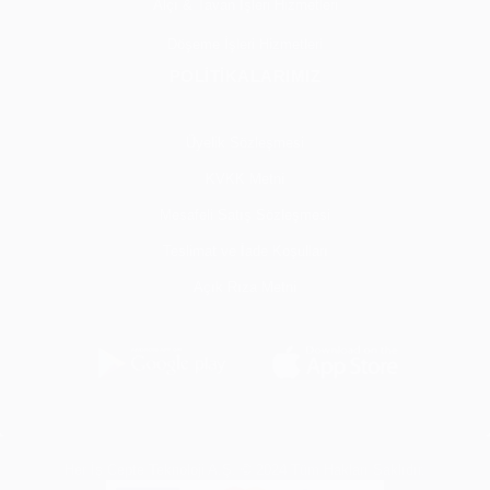
Alçı & Tavan İşleri Hizmetleri
Döşeme İşleri Hizmetleri
POLİTİKALARIMIZ
Üyelik Sözleşmesi
KVKK Metni
Mesafeli Satış Sözleşmesi
Teslimat ve İade Koşulları
Açık Rıza Metni
Her İş Cepte Teknoloji A.Ş. © 2024 Tüm Hakları Saklıdır.