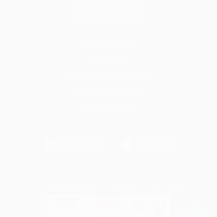
Döşeme İşleri Hizmetleri
POLİTİKALARIMIZ
Üyelik Sözleşmesi
KVKK Metni
Mesafeli Satış Sözleşmesi
Teslimat ve İade Koşulları
Açık Rıza Metni
Her İş Cepte Teknoloji A.Ş. © 2024 Tüm Hakları Saklıdır.