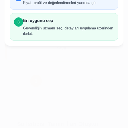
gerekmektedir.
Fiyat, profil ve değerlendirmeleri yanında gör.
Hesabınız yoksa birkaç adımda kolayca kayıt
olabilirsiniz.
En uygunu seç
3
Güvendiğin uzmanı seç, detayları uygulama üzerinden
ilerlet.
Giriş Yap
Kayıt Ol
Su Isıtıcısı Tamiri İlan Oluştur