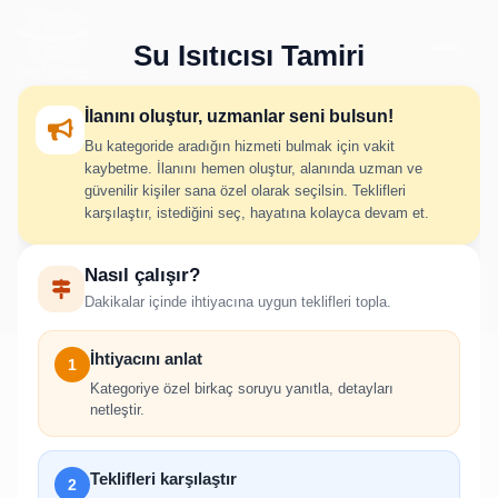
Su Isıtıcısı Tamiri
İlanını oluştur, uzmanlar seni bulsun!
Bu kategoride aradığın hizmeti bulmak için vakit
Su Isıtıcısı Tamiri İlan Oluştur
kaybetme. İlanını hemen oluştur, alanında uzman ve
güvenilir kişiler sana özel olarak seçilsin. Teklifleri
karşılaştır, istediğini seç, hayatına kolayca devam et.
İhtiyacını adım adım belirt; uygun hizmet verenlerden hızlıca
Nasıl çalışır?
teklif al.
Dakikalar içinde ihtiyacına uygun teklifleri topla.
İhtiyacını anlat
1
Kategoriye özel birkaç soruyu yanıtla, detayları
netleştir.
!
İlan oluşturabilmek için giriş yapmanız
Teklifleri karşılaştır
2